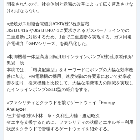
開発されたので、社会体制と意識の改革によって広く普及させな
ければならない。
○燃焼ガス用複合電磁弁/CKD(株)/石原哲哉
JIS B 8415 やJIS B 8407-1に要求されるガスバーナラインでの
二重遮断に対応するため、1台で二重遮断を実現する、ガス用複
合電磁弁「GHVシリーズ」を商品化した。
○制御機器一体型高速回転汎用インラインポンプ/(株)荏原製作所/
黒岩 聡
本稿では、「環境配慮型」をキーワードにポンプの大幅な効率改
善に加え、PM電動機の採用、速度制御の各要素において効率改
善を図り、従来機種と比較して、大幅な消費電力の削減を実現し
たインラインポンプSSLD型の紹介をする。
○ファシリティとクラウドを繋ぐゲートウェイ「Energy
Analayzer」
/三井情報(株)/小林 章・久利生大輔・渡辺昭次
省エネを支援するために、ファシリティの状態とエネルギー利用
状況をクラウドで管理するゲートウェイを紹介する。