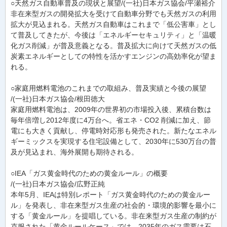
○天然ガス自動車普及の現状と展望/(一社)日本ガス協会/平瀬裕介
非在来型ガスの開発拡大を受けて自動車分野でも天然ガスの利用
拡大が見込まれる。天然ガス自動車はこれまで「低公害車」とし
て普及してきたが、今後は「エネルギーセキュリティ」と「温暖
化ガス削減」が普及意義となる。普及拡大に向けて天然ガスの低
炭素エネルギーとしての特性を活かすエンジンの高効率化が望ま
れる。
○家庭用燃料電池のこれまでの取組み、普及実績と今後の展望
/(一社)日本ガス協会/根田徳大
家庭用燃料電池は、2009年の世界初の市場投入後、累積台数は
毎年倍増し2012年度に4万台へ。省エネ・CO2 削減に加え、節
電にも大きく貢献し、停電時対応形も発売された。新たなエネル
ギーミックスを実現する住宅設備として、2030年に530万台の普
及が見込まれ、海外展開も期待される。
○IEA「ガス黄金時代のための黄金ルール」の概要
/(一社)日本ガス協会/広野正純
本年5月、IEAは特別レポート「ガス黄金時代のための黄金ルー
ル」を発表し、非在来型ガス生産の社会的・環境的影響を最小に
する「黄金ルール」を提唱している。非在来型ガス生産の制約が
克服された「黄金ルールケース」では、2035年のガス需要は石