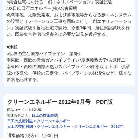
○集合住宅における「創エネリノベーション」実証試験
/JX日鉱日石エネルギー(株)/名古屋明
燃料電池、太陽光発電、および蓄電池等からなる創エネシステム
の設置とリノベーション工事を同時に行う「創エネリノベーショ
ン」実証試験を当社社宅で開始。今後3年間、居住実証試験を行
い、既築集合住宅市場参入に必要な知見を獲得する。
■連載
○世界の主な国際パイプライン 第6回
南東欧・西欧の天然ガスパイプライン/慶應義塾大学/吉武惇二
南東欧・西欧の国際天然ガスパイプライン6件を取り上げ、供給
源の多様化、供給の安定化、パイプラインの経済性など、様々な
要素を記述する。
クリーンエネルギー 2012年9月号 PDF版
E1209
商品コード：
日工の技術雑誌
関連カテゴリ：
日工の技術雑誌
>
クリーンエネルギー
日工の技術雑誌
>
クリーンエネルギー
>
クリーンエネルギー 2012年
通常価格(税込)：
1,900
円