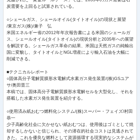
炭需要を上回ると試算されている。
○シェールガス、シェールオイル(タイトオイル)の現状と展望
/東京ガス(株)/兼子 弘
米国エネルギー省の2012年年次報告書による米国のシェールガ
ス、シェールオイル(タイトオイル)の現状分析と2035年への展望
を解説する。シェールガス革命の結果、米国は天然ガスの純輸出
国に変貌し、タイトオイルとNGL増産により輸入石油を大幅に
削減できる。
■テクニカルレポート
○固体高分子電解質膜形水電解式水素ガス発生装置/(株)GSユア
サ/奥田晋三
本稿では、固体高分子電解質膜形水電解セルを大型化し、それを
搭載した水素ガス発生装置を紹介する。
○使用済み紙おむつ燃料化システム/(株)スーパー・フェイズ/村田
恭一
少子高齢化社会に欠かせない紙おむつは、使用後はゴミとして焼
却するしかないと信じられ、その潜在的社会コストは見逃されて
きた。これを優良な燃料として資源循環する現実的なシステムが