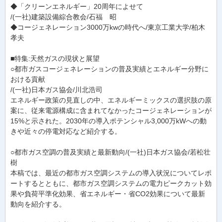
◆「クリーンエネルギー」20周年によせて
/(一社)建築設備綜合教会/石福 昭
◆コージェネレーション3000万kwの時代へ/東京工業大学/柏木
孝夫
■特集:天然ガスの現状と展望
○都市ガスコージェネレーションの普及実績とエネルギー分野に
おける貢献
/(一社)日本ガス協会/川北浩司
エネルギー政策の見直しの中、エネルギーミックスの選択肢の原
案に、従来電源構成に含まれてなかったコージェネレーションが
15%と示された。2030年の導入ポテンシャル3,000万kWへの動
きや近々の停電対応など紹介する。
○都市ガス空調の普及実績と最新動向/(一社)日本ガス協会/若松壮
樹
本稿では、最近の都市ガス空調システムの導入状況についてレポ
ートするとともに、都市ガス空調システムの電力ピークカット効
果や負荷平準化効果、省エネルギー・省CO2効果について最新
動向を紹介する。