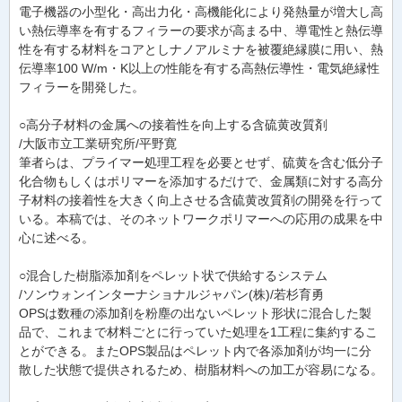
電子機器の小型化・高出力化・高機能化により発熱量が増大し高
い熱伝導率を有するフィラーの要求が高まる中、導電性と熱伝導
性を有する材料をコアとしナノアルミナを被覆絶縁膜に用い、熱
伝導率100 W/m・K以上の性能を有する高熱伝導性・電気絶縁性
フィラーを開発した。
○高分子材料の金属への接着性を向上する含硫黄改質剤
/大阪市立工業研究所/平野寛
筆者らは、プライマー処理工程を必要とせず、硫黄を含む低分子
化合物もしくはポリマーを添加するだけで、金属類に対する高分
子材料の接着性を大きく向上させる含硫黄改質剤の開発を行って
いる。本稿では、そのネットワークポリマーへの応用の成果を中
心に述べる。
○混合した樹脂添加剤をペレット状で供給するシステム
/ソンウォンインターナショナルジャパン(株)/若杉育勇
OPSは数種の添加剤を粉塵の出ないペレット形状に混合した製
品で、これまで材料ごとに行っていた処理を1工程に集約するこ
とができる。またOPS製品はペレット内で各添加剤が均一に分
散した状態で提供されるため、樹脂材料への加工が容易になる。