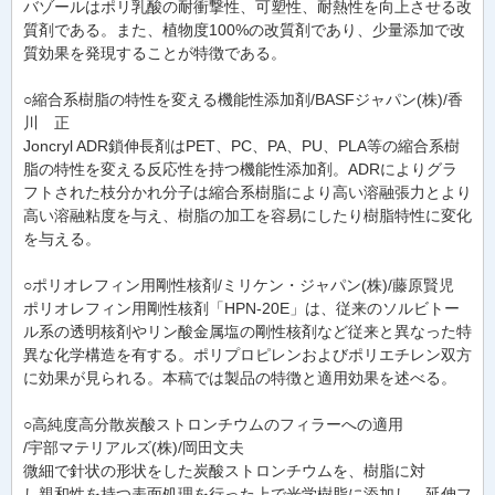
バゾールはポリ乳酸の耐衝撃性、可塑性、耐熱性を向上させる改
質剤である。また、植物度100%の改質剤であり、少量添加で改
質効果を発現することが特徴である。
○縮合系樹脂の特性を変える機能性添加剤/BASFジャパン(株)/香
川 正
Joncryl ADR鎖伸長剤はPET、PC、PA、PU、PLA等の縮合系樹
脂の特性を変える反応性を持つ機能性添加剤。ADRによりグラ
フトされた枝分かれ分子は縮合系樹脂により高い溶融張力とより
高い溶融粘度を与え、樹脂の加工を容易にしたり樹脂特性に変化
を与える。
○ポリオレフィン用剛性核剤/ミリケン・ジャパン(株)/藤原賢児
ポリオレフィン用剛性核剤「HPN-20E」は、従来のソルビトー
ル系の透明核剤やリン酸金属塩の剛性核剤など従来と異なった特
異な化学構造を有する。ポリプロピレンおよびポリエチレン双方
に効果が見られる。本稿では製品の特徴と適用効果を述べる。
○高純度高分散炭酸ストロンチウムのフィラーへの適用
/宇部マテリアルズ(株)/岡田文夫
微細で針状の形状をした炭酸ストロンチウムを、樹脂に対
し親和性を持つ表面処理を行った上で光学樹脂に添加し、延伸フ