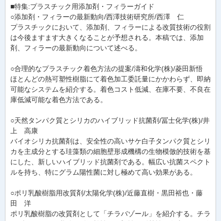
■特集:プラスチック用添加剤・フィラーガイド
○添加剤・フィラーの最新動向/西澤技術研究所/西澤 仁
プラスチックにおいて、添加剤、フィラーによる改質技術の役割
は今後ますます大きくなることが予想される。本稿では、添加
剤、フィラーの最新動向について述べる。
○合理的なプラスチック着色方法の提案/濤和化学(株)/菱田新悟
ほとんどの熱可塑性樹脂にて着色加工委託量にかかわらず、即納
可能なシステムを紹介する。着色コスト低減、在庫不要、不良在
庫低減可能な着色方法である。
○天然タンパク質とシリカのハイブリッド抗菌剤/冨士化学(株)/井
上 高康
バイオシリカ抗菌剤は、安全性の高いサケ白子タンパク質とシリ
カを主成分とする珪藻類の細胞壁形成機構の生物模倣的技術を基
にした、新しいハイブリッド抗菌剤である。幅広い抗菌スペクト
ルを持ち、特にグラム陽性菌に対し極めて高い効果がある。
○ポリ乳酸樹脂用改質剤/太陽化学(株)/近藤直樹・黒田裕也・藤
田 洋
ポリ乳酸樹脂の改質剤として「チラバゾール」を紹介する。チラ