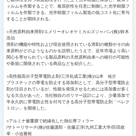
ィルムを作製することで、複屈折性を任意に制御した光学樹脂フ
ィルムを作製できる。光学樹脂フィルム製造の低コスト化に寄与
することが期待される。
○天然原料由来滑剤/エメリーオレオケミカルズジャパン(株)/鈴木
浩治
滑剤の機能や特性および現在使用されている滑剤の種類やその由
来原料がどのようなものかを説明したうえで、近年市場より高い
関心を寄せられている製品原料の天然原料由来への移行の可能性
や新規に開発されている商品などを紹介した。
○高性能高分子型帯電防止剤/三洋化成工業(株)/山本 祐介
プラスチックの帯電を防止する添加剤として、高分子型帯電防止
剤が注目されているが、性能を発現させるためには添加量が多く
なる欠点があった。当社独自のポリマー設計により、少量添加で
半永久的に帯電防止性を付与できる高分子型帯電防止剤「ペレク
トロン」を開発した。
○アルミナ被覆膜で絶縁化した熱伝導フィラー
/サトーリサーチ(株)/佐藤護郎・佐藤正淳/九州工業大学/匹田政
幸・小迫雅裕