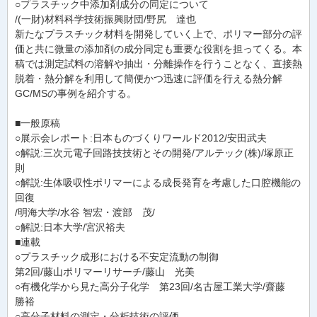
○プラスチック中添加剤成分の同定について
/(一財)材料科学技術振興財団/野尻 達也
新たなプラスチック材料を開発していく上で、ポリマー部分の評
価と共に微量の添加剤の成分同定も重要な役割を担ってくる。本
稿では測定試料の溶解や抽出・分離操作を行うことなく、直接熱
脱着・熱分解を利用して簡便かつ迅速に評価を行える熱分解
GC/MSの事例を紹介する。
■一般原稿
○展示会レポート:日本ものづくりワールド2012/安田武夫
○解説:三次元電子回路技技術とその開発/アルテック(株)/塚原正
則
○解説:生体吸収性ポリマーによる成長発育を考慮した口腔機能の
回復
/明海大学/水谷 智宏・渡部 茂/
○解説:日本大学/宮沢裕夫
■連載
○プラスチック成形における不安定流動の制御
第2回/藤山ポリマーリサーチ/藤山 光美
○有機化学から見た高分子化学 第23回/名古屋工業大学/齋藤
勝裕
○高分子材料の測定・分析技術の評価