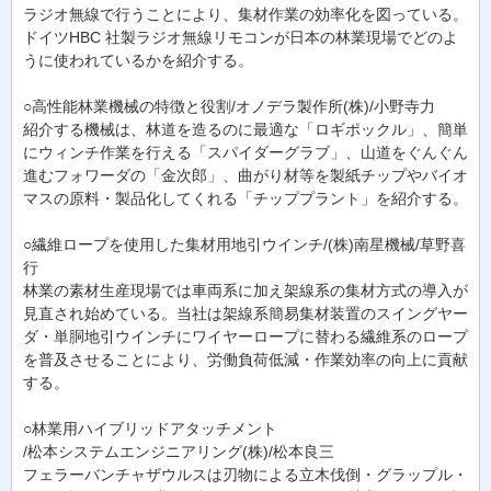
ラジオ無線で行うことにより、集材作業の効率化を図っている。
ドイツHBC 社製ラジオ無線リモコンが日本の林業現場でどのよ
うに使われているかを紹介する。
○高性能林業機械の特徴と役割/オノデラ製作所(株)/小野寺力
紹介する機械は、林道を造るのに最適な「ロギポックル」、簡単
にウィンチ作業を行える「スパイダーグラブ」、山道をぐんぐん
進むフォワーダの「金次郎」、曲がり材等を製紙チップやバイオ
マスの原料・製品化してくれる「チッププラント」を紹介する。
○繊維ロープを使用した集材用地引ウインチ/(株)南星機械/草野喜
行
林業の素材生産現場では車両系に加え架線系の集材方式の導入が
見直され始めている。当社は架線系簡易集材装置のスイングヤー
ダ・単胴地引ウインチにワイヤーロープに替わる繊維系のロープ
を普及させることにより、労働負荷低減・作業効率の向上に貢献
する。
○林業用ハイブリッドアタッチメント
/松本システムエンジニアリング(株)/松本良三
フェラーバンチャザウルスは刃物による立木伐倒・グラップル・