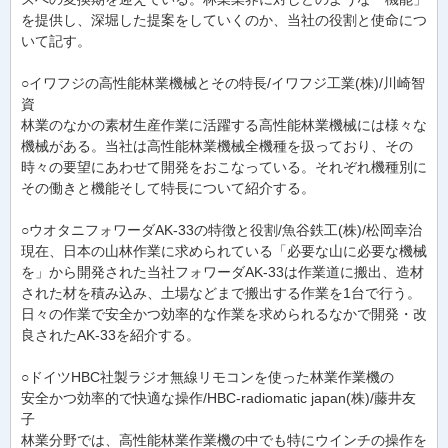
を提供し、深堀した提案をしていくのか、当社の役割と使命につ
いて記す。
○イワフジの高性能林業機械とその特長/イワフジ工業(株)/川崎智
資
林業のなかの素材生産作業に活躍する高性能林業機械には様々な
機械がある。当社は高性能林業機械全機種を扱っており、その
時々の要望にあわせて開発をおこなっている。それぞれ機種別に
その働きと機能そして特長について紹介する。
○ウオタニフォワーダAK-33の特徴と役割/魚谷鉄工(株)/松岡幸治
現在、日本の山林作業に求められている「必要な山に必要な機械
を」から開発された当社フォワーダAK-33は作業道に搬出、造材
された材を積み込み、土場などまで搬出する作業を1台で行う。
日々の作業で安全かつ効率的な作業を求められるなかで開発・改
良されたAK-33を紹介する。
○ドイツHBC社製ラジオ無線リモコンを使った林業作業機の
安全かつ効率的で快適な操作/HBC-radiomatic japan(株)/藤井友
子
林業分野では、高性能林業作業機の中でも特にウインチの操作を