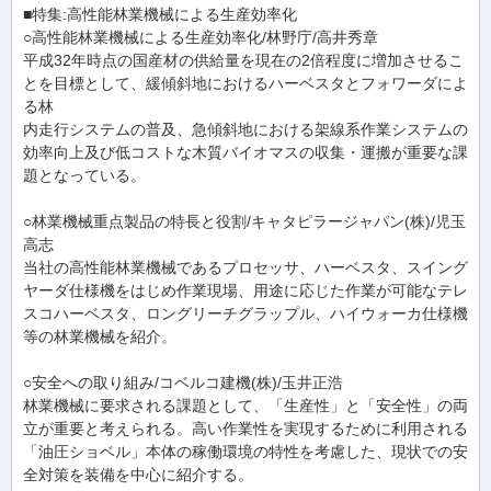
■特集:高性能林業機械による生産効率化
○高性能林業機械による生産効率化/林野庁/高井秀章
平成32年時点の国産材の供給量を現在の2倍程度に増加させるこ
とを目標として、緩傾斜地におけるハーベスタとフォワーダによ
る林
内走行システムの普及、急傾斜地における架線系作業システムの
効率向上及び低コストな木質バイオマスの収集・運搬が重要な課
題となっている。
○林業機械重点製品の特長と役割/キャタピラージャパン(株)/児玉
高志
当社の高性能林業機械であるプロセッサ、ハーベスタ、スイング
ヤーダ仕様機をはじめ作業現場、用途に応じた作業が可能なテレ
スコハーベスタ、ロングリーチグラップル、ハイウォーカ仕様機
等の林業機械を紹介。
○安全への取り組み/コベルコ建機(株)/玉井正浩
林業機械に要求される課題として、「生産性」と「安全性」の両
立が重要と考えられる。高い作業性を実現するために利用される
「油圧ショベル」本体の稼働環境の特性を考慮した、現状での安
全対策を装備を中心に紹介する。