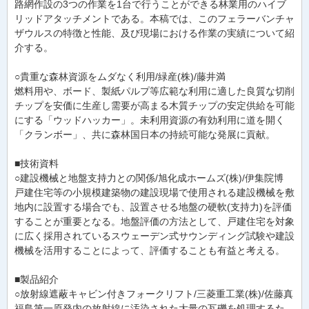
路網作設の3つの作業を1台で行うことができる林業用のハイブ
リッドアタッチメントである。本稿では、このフェラーバンチャ
ザウルスの特徴と性能、及び現場における作業の実績について紹
介する。
○貴重な森林資源をムダなく利用/緑産(株)/藤井満
燃料用や、ボード、製紙パルプ等広範な利用に適した良質な切削
チップを安価に生産し需要が高まる木質チップの安定供給を可能
にする「ウッドハッカー」。未利用資源の有効利用に道を開く
「クランボー」、共に森林国日本の持続可能な発展に貢献。
■技術資料
○建設機械と地盤支持力との関係/旭化成ホームズ(株)/伊集院博
戸建住宅等の小規模建築物の建設現場で使用される建設機械を敷
地内に設置する場合でも、設置させる地盤の硬軟(支持力)を評価
することが重要となる。地盤評価の方法として、戸建住宅を対象
に広く採用されているスウェーデン式サウンディング試験や建設
機械を活用することによって、評価することも有益と考える。
■製品紹介
○放射線遮蔽キャビン付きフォークリフト/三菱重工業(株)/佐藤真
福島第一原発内の放射線に汚染された大量の瓦礫を処理するた