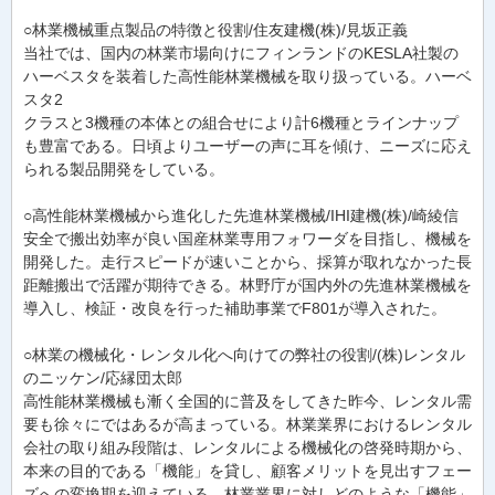
○林業機械重点製品の特徴と役割/住友建機(株)/見坂正義
当社では、国内の林業市場向けにフィンランドのKESLA社製の
ハーベスタを装着した高性能林業機械を取り扱っている。ハーベ
スタ2
クラスと3機種の本体との組合せにより計6機種とラインナップ
も豊富である。日頃よりユーザーの声に耳を傾け、ニーズに応え
られる製品開発をしている。
○高性能林業機械から進化した先進林業機械/IHI建機(株)/崎綾信
安全で搬出効率が良い国産林業専用フォワーダを目指し、機械を
開発した。走行スピードが速いことから、採算が取れなかった長
距離搬出で活躍が期待できる。林野庁が国内外の先進林業機械を
導入し、検証・改良を行った補助事業でF801が導入された。
○林業の機械化・レンタル化へ向けての弊社の役割/(株)レンタル
のニッケン/応縁団太郎
高性能林業機械も漸く全国的に普及をしてきた昨今、レンタル需
要も徐々にではあるが高まっている。林業業界におけるレンタル
会社の取り組み段階は、レンタルによる機械化の啓発時期から、
本来の目的である「機能」を貸し、顧客メリットを見出すフェー
ズへの変換期を迎えている。林業業界に対しどのような「機能」