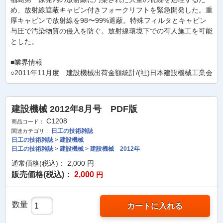
め、放射線遮蔽キャビン付きフォークリフトを緊急開発した。重
厚キャビンで放射線を98〜99%遮蔽。特殊フィルタとキャビン
与圧で汚染物質の侵入を防ぐ。放射線環境下での有人施工を可能
とした。
■業界情報
○2011年11月度 建設機械出荷金額統計/(社)日本建設機械工業会
建設機械 2012年8月号 PDF版
C1208
商品コード：
日工の技術雑誌
関連カテゴリ：
日工の技術雑誌
>
建設機械
日工の技術雑誌
>
建設機械
>
建設機械 2012年
通常価格(税込)：
2,000
円
販売価格(税込)：
2,000
円
数量
カートに入れる