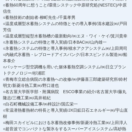
○蓄熱60周年に想うこと/環境システック中原研究処(NESTEC)/中原
信生
○蓄熱技術の創始者-柳町先生-/千葉孝男
○温度成層型水蓄熱システムの特徴とその導入事例/清水建設㈱/戸田
芳信
○温度成層型縦型水蓄熱槽の最新動向/㈱エヌ・ワイ・ケイ/箕川貴幸
○氷蓄熱システムの特徴と導入実績/日本BAC㈱/山内雄一
○氷蓄熱システムの特徴と導入事例/積水アクアシステム㈱/上田周司
○内融式氷蓄熱・レブロードアイスバンク/日本スピンドル製造㈱/船
本泰介
○パッケージ型空調機を用いた躯体蓄熱空調システム/㈱日立プラン
トテクノロジー/杉浦匠
○青梅市立総合病院の氷蓄熱への改修/㈱伊藤喜三郎建築研究所/鈴村
明文/新菱冷熱工業㈱/野口達也
○名古屋大学医学部・附属病院 ESCO事業の紹介/名古屋大学/藤丸
隆志/三機工業㈱/高井裕紀
○白石町機械設備工事/㈱梓設計/国広栄一
○常温潜熱蓄熱材の特長と導入実績/JX日鉱日石エネルギー㈱/宇山直
樹
○梅田スカイビルにおける氷蓄熱改修事例/新菱冷熱工業㈱/上田淳人
○超音波でコンパクトな製氷をするスーパーアイスシステム/高砂熱