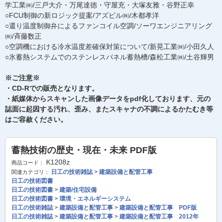
学工業㈱/三戸大介・万尾達徳・守屋充・大塚友雅・谷野正幸
○FCU制御の新ロジック提案/アズビル㈱/木都孝洋
○還り温度制御弁によるファンコイル空調/ソーワエンジニアリング
㈱/斉藤数正
○空調機における冷水温度差確保対策について/新晃工業㈱/小田久人
○氷蓄熱システムでのステンレスパネル蓄熱槽/森松工業㈱/土谷輝男
※ご注意※
・CD-Rでの販売となります。
・紙媒体からスキャンした画像データをpdf化しております、元の
誌面に起因する汚れ、歪み、またスキャナの不調によるかたむき等
はご容赦ください。
蓄熱技術の歴史・現在・未来 PDF版
K1208z
商品コード：
日工の技術雑誌
>
建築設備と配管工事
関連カテゴリ：
日工の技術図書
日工の技術図書
>
建築/住宅設備
日工の技術図書
>
環境・エネルギーシステム
日工の技術雑誌
>
建築設備と配管工事
>
建築設備と配管工事 PDF版
日工の技術雑誌
>
建築設備と配管工事
>
建築設備と配管工事 2012年