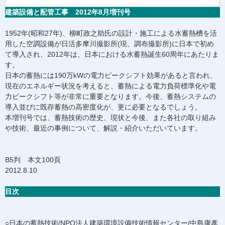
建築設備と配管工事 2012年8月増刊号
1952年(昭和27年)、柳町政之助氏の設計・施工による水蓄熱槽を活
用した空調設備が日活多摩川撮影所(現、調布撮影所)に日本で初め
て導入され、2012年は、日本における水蓄熱誕生60周年にあたりま
す。
日本の蓄熱には190万kWの電力ピークシフト効果があると言われ、
現在のエネルギー状況を考えると、蓄熱による電力負荷標準化や電
力ピークシフト等が非常に重要となります。今後、蓄熱システムの
導入並びに既存蓄熱の高密度化が、更に必要となるでしょう。
本増刊号では、蓄熱技術の歴史、現状と今後、また各社の取り組み
や技術、最近の事例について、解説・紹介いただいています。
B5判 本文100頁
2012.8.10
目次
○日本の蓄熱技術/NPO法人建築環境設備技術情報センター/中島康孝