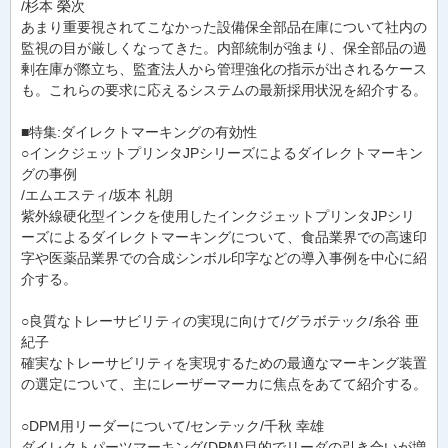
/杉本 榮次
あまり重要視されてこなかった設備保全部品在庫について社内の
監視の目が厳しくなってきた。内部統制が強まり、保全部品の過
剰在庫が際立ち、監査法人から管理強化の指示が出されるケース
も。これらの要求に応えるシステムの最新採用状況を紹介する。
■特集:ダイレクトマーキングの有効性
○インクジェットプリンタJPシリーズによるダイレクトマーキン
グの事例
/エムエスティ/坂本 礼朗
紫外線硬化型インクを使用したインクジェットプリンタJPシリ
ーズによるダイレクトマーキングについて、食品業界での高速印
字や医薬品業界での合成シンボル印字などの導入事例を中心に紹
介する。
○良質なトレーサビリティの実現に向けて/グラボテック/糸谷 亜
紀子
確実なトレーサビリティを実現するための最適なマーキング装置
の選定について、主にレーザーマーカに焦点をあてて紹介する。
○DPM用リーダーについて/センテック/千秋 幸雄
ダイレクトパーツマーキング(DPM)目的でリーダの引き合いが増