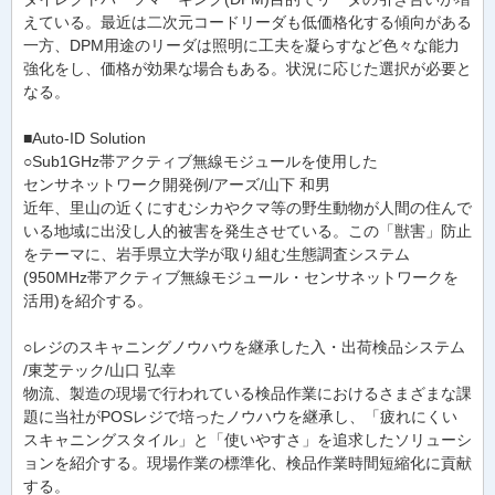
えている。最近は二次元コードリーダも低価格化する傾向がある
一方、DPM用途のリーダは照明に工夫を凝らすなど色々な能力
強化をし、価格が効果な場合もある。状況に応じた選択が必要と
なる。
■Auto-ID Solution
○Sub1GHz帯アクティブ無線モジュールを使用した
センサネットワーク開発例/アーズ/山下 和男
近年、里山の近くにすむシカやクマ等の野生動物が人間の住んで
いる地域に出没し人的被害を発生させている。この「獣害」防止
をテーマに、岩手県立大学が取り組む生態調査システム
(950MHz帯アクティブ無線モジュール・センサネットワークを
活用)を紹介する。
○レジのスキャニングノウハウを継承した入・出荷検品システム
/東芝テック/山口 弘幸
物流、製造の現場で行われている検品作業におけるさまざまな課
題に当社がPOSレジで培ったノウハウを継承し、「疲れにくい
スキャニングスタイル」と「使いやすさ」を追求したソリューシ
ョンを紹介する。現場作業の標準化、検品作業時間短縮化に貢献
する。