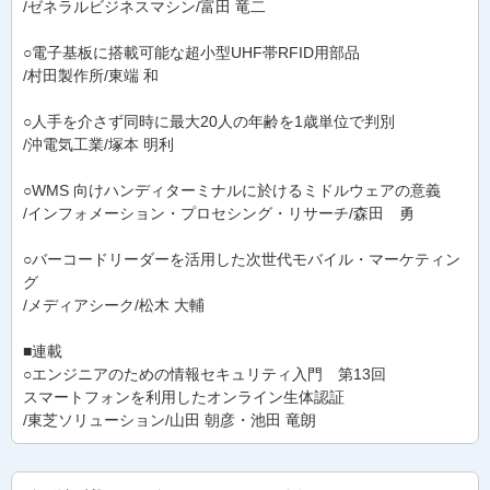
/ゼネラルビジネスマシン/富田 竜二
○電子基板に搭載可能な超小型UHF帯RFID用部品
/村田製作所/東端 和
○人手を介さず同時に最大20人の年齢を1歳単位で判別
/沖電気工業/塚本 明利
○WMS 向けハンディターミナルに於けるミドルウェアの意義
/インフォメーション・プロセシング・リサーチ/森田 勇
○バーコードリーダーを活用した次世代モバイル・マーケティン
グ
/メディアシーク/松木 大輔
■連載
○エンジニアのための情報セキュリティ入門 第13回
スマートフォンを利用したオンライン生体認証
/東芝ソリューション/山田 朝彦・池田 竜朗