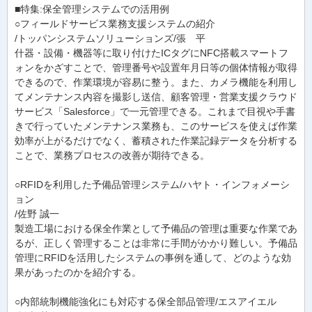
■特集:保全管理システムでの活用例
○フィールドサービス業務支援システムの紹介
/トッパンシステムソリューションズ/張 平
什器・設備・機器等に取り付けたICタグにNFC搭載スマートフ
ォンをかざすことで、管理番号や設置年月日等の個体情報が取得
できるので、作業環境が容易に整う。また、カメラ機能を利用し
てメンテナンス内容を撮影し送信、顧客管理・営業支援クラウド
サービス「Salesforce」で一元管理できる。これまで目視や手書
きで行っていたメンテナンス業務も、このサービスを使えば作業
効率が上がるだけでなく、蓄積された作業記録データを分析する
ことで、業務プロセスの改善が期待できる。
○RFIDを利用した予備品管理システム/ハヤト・インフォメーシ
ョン
/佐野 誠一
製造工場における保全作業として予備品の管理は重要な作業であ
るが、正しく管理することは非常に手間がかかり難しい。予備品
管理にRFIDを活用したシステムの事例を通して、どのような効
果があったのかを紹介する。
○内部統制機能強化にも対応する保全部品管理/エスアイエル