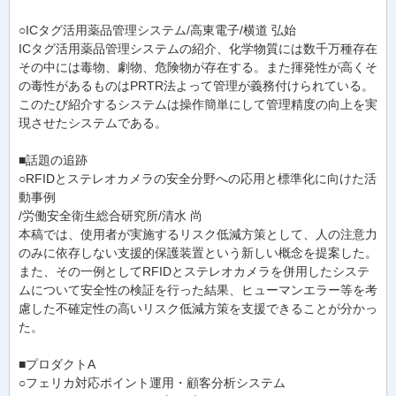
○ICタグ活用薬品管理システム/高東電子/横道 弘始
ICタグ活用薬品管理システムの紹介、化学物質には数千万種存在
その中には毒物、劇物、危険物が存在する。また揮発性が高くそ
の毒性があるものはPRTR法よって管理が義務付けられている。
このたび紹介するシステムは操作簡単にして管理精度の向上を実
現させたシステムである。
■話題の追跡
○RFIDとステレオカメラの安全分野への応用と標準化に向けた活
動事例
/労働安全衛生総合研究所/清水 尚
本稿では、使用者が実施するリスク低減方策として、人の注意力
のみに依存しない支援的保護装置という新しい概念を提案した。
また、その一例としてRFIDとステレオカメラを併用したシステ
ムについて安全性の検証を行った結果、ヒューマンエラー等を考
慮した不確定性の高いリスク低減方策を支援できることが分かっ
た。
■プロダクトA
○フェリカ対応ポイント運用・顧客分析システム