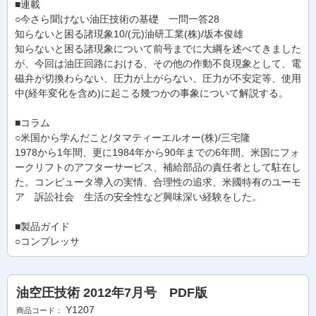
■連載
○今さら聞けない油圧技術の基礎 一問一答28
知らないと困る諸現象10/(元)油研工業(株)/坂本俊雄
知らないと困る諸現象について前号までに大綱を述べてきました
が、今回は油圧回路における、その他の作動不良現象として、電
磁弁が切換わらない、圧力が上がらない、圧力が不安定等、使用
中(経年変化を含め)に起こる幾つかの事象について解説する。
■コラム
○米国から学んだこと/タマティーエルオー(株)/三宅隆
1978から1年間、更に1984年から90年までの6年間、米国にフォ
ークリフトのアフターサービス、補給部品の責任者として駐在し
た。コンピュータ導入の実情、合理性の追求、米國特有のユーモ
ア 訴訟社会 生活の安全性など興味深い経験をした。
■製品ガイド
○コンプレッサ
油空圧技術 2012年7月号 PDF版
Y1207
商品コード：