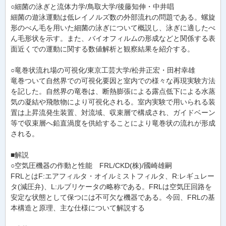
○細菌の泳ぎと流体力学/鳥取大学/後藤知伸・中井唱
細菌の遊泳運動は低レイノルズ数の外部流れの問題である。螺旋
形のべん毛を用いた細菌の泳ぎについて概説し、泳ぎに適したべ
ん毛形状を示す。また、バイオフィルムの形成などと関係する表
面近くでの運動に関する数値解析と観察結果を紹介する。
○竜巻状流れ場の可視化/東京工芸大学/松井正宏・田村幸雄
竜巻ついて自然界での可視化要因と室内での様々な再現実験方法
を記した。自然界の竜巻は、断熱膨張による露点低下による水蒸
気の凝結や飛散物により可視化される。室内実験で用いられる装
置は上昇流発生装置、対流域、収束層で構成され、ガイドベーン
等で収束層へ鉛直渦度を供給することにより竜巻状の流れが形成
される。
■解説
○空気圧機器の作動と性能 FRL/CKD(株)/國崎雄嗣
FRLとはF:エアフィルタ・オイルミストフィルタ、R:レギュレー
タ(減圧弁)、L:ルブリケータの略称である。FRLは空気圧回路を
安定な状態として保つには不可欠な機器である。今回、FRLの基
本構造と原理、主な仕様について解説する