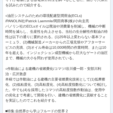
を試みたので紹介する。
○油圧システムのための環境配慮型潤滑油(ECLs)
/PANOLIN社/Patrick Laemmle/岡田商事(株)/小向圭亮
パノリン社のECLsオイルは廃油や消費量を削減し、機械の中断
時間を減らし、生産性を向上させる。当社の生分解性作動油の特
性は以下の通りに要約される。(1)25年以上変わらない基本フォ
ーミュラ、(2)機械製造メーカーからの工場充填やアフターサー
ビスの充填、(3)オイル寿命は10,000時間の作業時間、または10
年を超える。インジェクション成型機械から巨大なゲートの油圧
まで、機械の大小を問わず使用されている。
○作動油による建機の省燃費化/コマツ/谷川優一郎・安部川利
治・広沢敦彦
本稿では作動油による建機の主要省燃費化技術として(1)低摩擦
化、(2)低粘度化、(3)高粘度化、(4)高粘度指数化について検討し
た。中でも(4)を採用したコマツの高粘度指数作動油は、使用中
の劣化まで考慮して開発を行い、建機の省燃費化に貢献すること
を実証したのでこれを紹介する。
■特集:自然界から学ぶフルードの世界 2