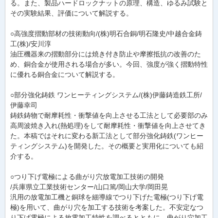
る。また、製品ハードロックナットの原理、構造、ゆるみ試験と
その実験結果、評価について解説する。
○高強度摺動部材の技術動向/(株)明石合銅/明石隆史/中越合金鋳
工(株)/安川淳
油圧機器来の摺動部分には焼き付き防止や摩擦抵抗の改善のた
め、銅合金が使用される場合が多い。今回、強度が強く摺動特性
に優れる銅合金について解説する。
○部分強化鋳鉄 ワンヒーティングシステム/(株)伊藤鋳造鉄工所/
伊藤幸司
鋳鉄鋳物で耐摩耗性・衝撃値を向上させる工法として必要部のみ
高周波焼き入れ(熱処理)をして耐摩耗性・衝撃値を向上させてき
た。本稿ではそれに変わる新工法として部分強化鋳鉄(ワンヒー
ティングシステム)を開発した。その概要と実用化についても紹
介する。
○つり下げ電極による曲がり穴放電加工技術の開発
/兵庫県立工業技術センター/山口篤/岡山大学/岡田晃
汎用の放電加工機と銅球を細導線でつり下げた電極(つり下げ電
極)を用いて、曲がり穴を加工する技術を考案した。不安定なつ
り下げ電極による放電加工特性を調べるとともに、曲がり穴加工