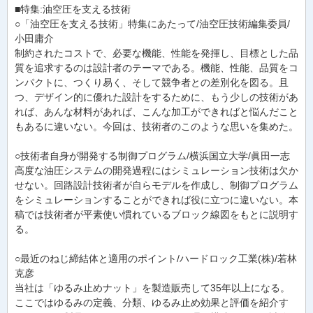
■特集:油空圧を支える技術
○「油空圧を支える技術」特集にあたって/油空圧技術編集委員/
小田庸介
制約されたコストで、必要な機能、性能を発揮し、目標とした品
質を追求するのは設計者のテーマである。機能、性能、品質をコ
ンパクトに、つくり易く、そして競争者との差別化を図る。且
つ、デザイン的に優れた設計をするために、もう少しの技術があ
れば、あんな材料があれば、こんな加工ができればと悩んだこと
もあるに違いない。今回は、技術者のこのような思いを集めた。
○技術者自身が開発する制御プログラム/横浜国立大学/眞田一志
高度な油圧システムの開発過程にはシミュレーション技術は欠か
せない。回路設計技術者が自らモデルを作成し、制御プログラム
をシミュレーションすることができれば役に立つに違いない。本
稿では技術者が平素使い慣れているブロック線図をもとに説明す
る。
○最近のねじ締結体と適用のポイント/ハードロック工業(株)/若林
克彦
当社は「ゆるみ止めナット」を製造販売して35年以上になる。
ここではゆるみの定義、分類、ゆるみ止め効果と評価を紹介す