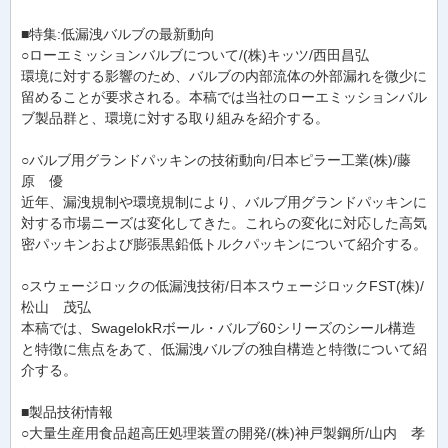
■特集:低漏洩バルブの最新動向
○ローエミッションバルブについて/(株)キッツ/西田昌弘
環境に対する影響のため、バルブの内部流体の外部漏れを微少に
留めることが要求される。本稿では当社のローエミッションバル
ブ製品群と、環境に対する取り組みを紹介する。
○バルブ用グランドパッキンの技術動向/日本ピラー工業(株)/藤
原 優
近年、漏洩規制や環境規制により、バルブ用グランドパッキンに
対する市場ニーズは変化してきた。これらの変化に対応した高気
密パッキンおよび膨張黒鉛低トルクパッキンについて紹介する。
○スウェージロックの低漏洩技術/日本スウェージロックFST(株)/
松山 茂弘
本稿では、SwagelokRボール・バルブ60シリーズのシール構造
と特徴に焦点をあて、低漏洩バルブの独自構造と特徴について紹
介する。
■製品技術情報
○大量生産用食品超高圧処理装置の開発/(株)神戸製鋼所/山内 孝