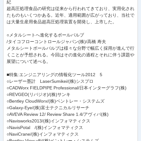
紀
超高圧処理食品の研究は従来から行われてきており、実用化され
たものもいくつかある。近年、適用範囲が広がっており、当社で
は大量生産用食品超高圧処理装置を開発し、上市した。
○メタルシートへ進化するボールバルブ
/タイコフローコントロールジャパン(株)/高橋 寿夫
メタルシートボールバルブは様々な分野で幅広く採用が進んで行
くことが予想される。今回はその進化の過程とそれに伴う課題や
展望について述べる。
■特集:エンジニアリングの情報化ツール2012 5
○レーザー墨計 LaserSumikei/(株)シスプロ
○CADWorx FIELDPIPE Professional/日本インターグラフ(株)
○REVGEO(リバジオ)/(株)サンキ
○Bentley CloudWorx/(株)ベントレー・システムズ
○Galaxy-Eye/(株)富士テクニカルリサーチ
○AVEVA Review 12/ Review Share 1.4/アヴィバ(株)
○Navisworks2013/(株)インフォマティクス
○NavisPotal /(株)インフォマティクス
○NaviCrane/(株)インフォマティクス
○Bentley View v8i/(株)ベントレー・システムズ