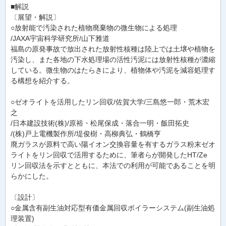
■解説
〔展望・解説〕
○放射能で汚染された植物廃棄物の微生物による処理
/JAXA宇宙科学研究所/山下雅道
福島の原発事故で放出された放射性核種は陸上では土壌や植物を
汚染し、また各地の下水処理場の活性汚泥には放射性核種が濃縮
している。微生物のはたらきにより、植物体や汚泥を減容処理す
る構想を紹介する。
○ゼオライトを活用したリン回収/佐賀大学/三島悠一郎・荒木宏
之
/日本建設技術(株)/原裕・松尾保成・落合一明・飯田拓史
/(株)戸上電機製作所/堤俊樹・高柳典弘・鶴橋亨
廃ガラスが原料で高い陽イオン交換容量を有するガラス粉末ゼオ
ライトをリン回収で活用するために、筆者らが開発したHT/Ze
リン回収法を示すとともに、本法での利用が可能であることを明
らかにした。
〔設計〕
○金属含有副生油対応型有価金属回収ボイラーシステム(副生油処
理装置)