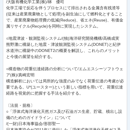
/大阪有機化学工業(株)/林 優司
化学工場で反応を伴うプロセスにて排出される金属含有残渣等
(従来は産業廃棄物として処理)を副生油にして燃料化とすること
で、産業廃棄物処理費の低減(Reduce)、省エネ(Reuse)、有価金
属リサイクル(Recycle)を同時に実現したシステム。
○地震津波・観測監視システム/(独)海洋研究開発機構/高橋成実
熊野灘に構築した地震・津波観測監視システム(DONET)と紀伊
水道沖に構築中のDONET2の概要を解説し、これらのメリット
と今後の展望を紹介する。
○構造物の荷重伝達経路の分析について/エムエスシーソフトウェ
ア(株)/真崎宏明
構造解析においては局所的な強度のみでなく荷重伝達の考慮が必
要である。U*(ユースター)という新しい指標を用いて、荷重伝達
経路を視覚的に把握する手法を紹介する。
〔法規・規格〕
○「浮体式海洋液化天然ガス及び石油ガス生産、貯蔵、積出し設
備のためのガイドライン」について
/(一財)日本海事協会/形部聖一
日本海事協会が2011年に発行した「浮体式海洋液化天然ガス及