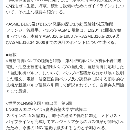
び石油ガス生産、貯蔵、積出し設備のためのガイドライン」につ
いて、その主な概要を紹介する。
○ASME B16.5及びB16.34発展の歴史1/(株)五陵社/児玉和郎
フランジ、管継手、バルブのASME 規格は、1920年に開発が始
まっている。本稿でASA B16.5-1953 からASMEB16.5-2009 及
びASMEB16.34-2009までの改訂のポイントについて述べる。
■連載
○自動制御バルブの種類と特徴 第3回/東洋バルヴ(株)/小岩井隆
電動・油空圧技術を配管用バルブの自動化、自動制御に応用した
「自動制御バルブ」について、バルブの基礎から分かり易く説明
した報文。電動・油空圧自動バルブ及び調節弁に関する初歩的な
技術が新版バルブ便覧を引用して解説されていて、自動弁入門編
として最適。
○世界のLNG輸入国と輸出国 第5回
LNG輸入国:スペイン/慶應義塾大学/吉武惇二
スペインのLNG 需要は、昨今の経済の低迷に加え、メドガス・
パイプラインが完成してアルジェリアからのガス供給が開始され
たため、今後のLNG 需要は減少するものと予測される。