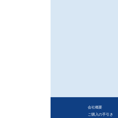
○St
○配
○Be
○Be
○Ben
○Ben
○EY
○Su
○Su
会社概要
ご購入の手引き