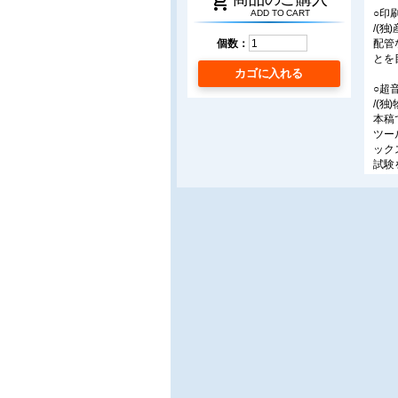
shopping_cart
○印
ADD TO CART
/(
配管
個数：
とを
カゴに入れる
○超
/(
本稿
ツー
ック
試験
最新
〔設
○先
先進
高め
料開
○保
本稿
定方
〔施
○フ
/(