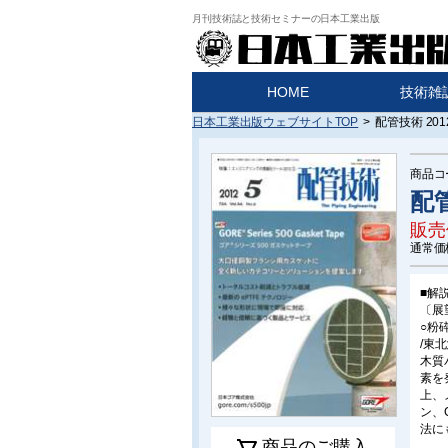
月刊技術誌と技術セミナーの日本工業出版
HOME
技術雑
日本工業出版ウェブサイトTOP
>
配管技術 20
商品コ
配管
販売
通常価
■解
〔展
○粉
/東
木質
素を
上、
ン、
法に
商品のご購入