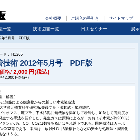
会社概要
ご購入の手引き
サイトマップ
誌一覧
技術図書一覧
日工セミナー
展示
12年5月号 PDF版
ード：
H1205
技術 2012年5月号 PDF版
価格/
2,000
円(税込)
格/
2,000
円(税込)
説
望・解説〕
砕と加熱による廃棄物からの新しい水素製造法
北大学多元物質科学研究所/齋藤文良・張其武・加納純也
バイオマス、廃プラ、下水汚泥に無機物を添加して粉砕し、加熱して高純度水
発生する手法を紹介した。発生ガスは原料によるが、おおよそ水素が約90%以
メタンが6%、CO、CO2は数%あるいはそれ以下である。固体残渣はカーボ
CaCO3等である。本法は、放射性Cs 汚染稲わらなどの安全な処理法・減容化
もなりうる。