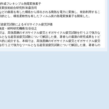
刷作成フレキシブル熱電変換素子
独)産業技術総合研究所/末森浩司
などの曲面を有した構造から排出される廃熱を電力に変換し、有効利用するこ
目的とし、構造柔軟性を有したフィルム状の熱電変換素子を開発した。
音波疲労試験によるギガサイクル疲労評価
独)物資・材料研究機構/古谷佳之
では、高強度鋼のギガサイクル疲労とギガサイクル疲労試験を行う上で強力な
ルとなる超音波疲労試験について解説した後、著者らの最新の研究成果をトピ
ス的に紹介する。本稿では、高強度鋼のギガサイクル疲労とギガサイクル疲労
を行う上で強力なツールとなる超音波疲労試験について解説した後、著者らの
の研究成果をトピックス的に紹介する。
計〕
進超々臨界圧火力発電技術の開発/東北大学/大地昭生
超々臨界圧火力発電技術(A-USC)は蒸気温度を従来より100 ℃高い700 ℃級まで
た高効率な石炭火力発電技術である。その実現のためには高温で使用出来る材
発等が必須であり、日本及び欧米諸国の開発状況を概説する。
温保冷材の選び方・使い方/明星工業(株)/小林一郎・勝原亜美
では工業用プラント設備に付随する保温保冷の概要と保温材の特色及びその選
法、注意点等を紹介する。
工〕
ァイバーレーザーによる水中切断技術
財)若狭湾エネルギー研究センター/峰原英介