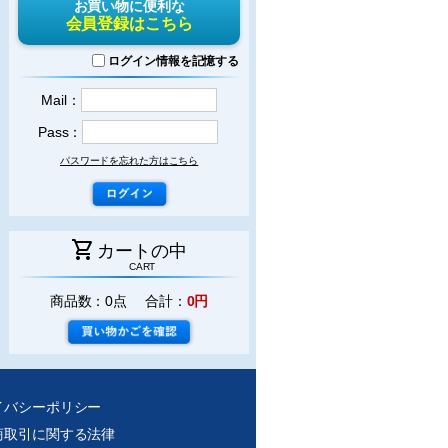
お買い物に便利な
会員登録はこちら
ログイン情報を記憶する
Mail：
Pass：
パスワードを忘れた方はこちら
shopping_cart
カートの中
CART
商品数：0点 合計：
0円
イバシーポリシー
商取引に関する法律