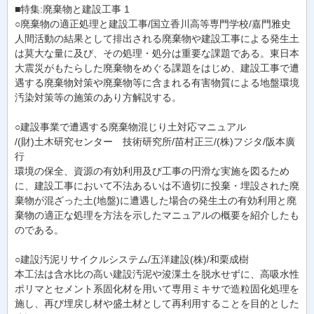
■特集:廃棄物と建設工事 1
○廃棄物の適正処理と建設工事/国立香川高等専門学校/嘉門雅史
人間活動の結果として排出される廃棄物や建設工事による発生土
は莫大な量に及び、その処理・処分は重要な課題である。東日本
大震災がもたらした廃棄物をめぐる課題をはじめ、建設工事で遭
遇する廃棄物対策や廃棄物等に含まれる有害物質による地盤環境
汚染対策等の施策のあり方解説する。
○建設事業で遭遇する廃棄物混じり土対応マニュアル
/(財)土木研究センター 技術研究所/苗村正三/(株)フジタ/阪本廣
行
環境の保全、資源の有効利用及び工事の円滑な実施を図るため
に、建設工事において不法あるいは不適切に投棄・埋設された廃
棄物が混ざった土(地盤)に遭遇した場合の発生土の有効利用と廃
棄物の適正な処理を方法を示したマニュアルの概要を紹介したも
のである。
○建設汚泥リサイクルシステム/五洋建設(株)/和栗成樹
本工法は含水比の高い建設汚泥や浚渫土を脱水せずに、高吸水性
ポリマとセメント系固化材を用いて専用ミキサで造粒固化処理を
施し、再び埋戻し材や盛土材として再利用することを目的とした