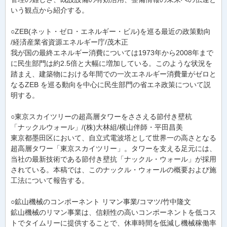
いう観点から紹介する。
○ZEB(ネット・ゼロ・エネルギー・ビル)を巡る最近の政策動向
/経済産業省資源エネルギー庁/茂木正
我が国の最終エネルギー消費については1973年から2008年まで
に民生部門は約2.5倍と大幅に増加している。このような状況を
踏まえ、建築物における年間での一次エネルギー消費量がゼロと
なるZEB を巡る動向を中心に民生部門の省エネ政策について説
明する。
○東京スカイツリーの超高層タワーをささえる節付き壁杭
「ナックルウォール」/(株)大林組/横山伴師・平田昌美
東京都墨田区において、自立式電波塔として世界一の高さとなる
超高層タワー「東京スカイツリー」。タワーを支える足元には、
当社の最新技術である節付き壁抗「ナックル・ウォール」が採用
されている。本稿では、このナックル・ウォールの概要および施
工法について報告する。
○鉱山機械のコンポーネント リマン事業/コマツ/竹中隆文
鉱山機械のリマン事業は、信頼性の高いコンポーネントを低コス
トでタイムリーに提供することで、休車時間を低減し機械稼働率