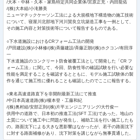
/大本・中林・久本・家島特定共同企業体/宮原正充・内田龍佑
/(株)大本組/小滝勝美
ニューマチックケーソン工法による大規模地下構造物の施工技術
について、寝屋川北部地下河川賛良立坑築造工事を一例として、
その施工内容と対策技術等について報告するものである。
○下水道施設におけるCRフォーム工法の開発
/戸田建設(株)/小林修/(株)斉藤建設/斉藤正朗/(株)ホクコン/有田淳
一
下水道施設のコンクリート防食被覆工法として開発した「CR フ
ォーム工法」に関して、今回、防食性等の確認試験を行い必要な
性能を満足することを確認するとともに、モデル施工試験体の製
作を通じて施工性に優れることも確認したのでここに報告する。
○東名高速道路直下を非開削最新工法にて推進
/中日本高速道路(株)/榎本登・工藤和紀
/(株)奥村組/安部正則/(株)片平エンジニアリング/大竹俊一
供用中の道路で、日本初の推進工法(SFT 工法)であった。地山の
土質について施工中に問題が発生し、補助工法を行い施工したも
の。路面沈下による大きな悪影響はなかったが、若干の路面沈下
に対する路面補修があり、沈下対策を講じながら無事貫通した。