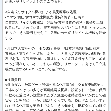
建設汚泥リサイクルシステムである。
○自走式リサイクル機械による震災廃棄物処理
/コマツ/菱山徹/コマツ建機販売(株)/高橋功・山崎伸
自走式リサイクル機械は、建設/産業廃棄物の選別・破砕や土質
改良に活用されている。震災廃棄物のガレキにも活用されつつあ
るので、その事例を交えて、各種の自走式リサイクル機械を紹介
する。
○東日本大震災への「Hi-OSS」提案 /日立建機(株)/植田和憲
東日本大震災からの復興にあたり、大量の災害廃棄物の処理が急
務である。災害廃棄物には津波によって多種多様な人工物に加え
土砂が混在している。これらの選別、リサイクルに向けて日立建
機の提案するHi-OSSについて紹介する。
■技術資料
○横山ダム主放流ゲート設備の延命化工事/国土交通省/岩崎哲也
日本のダムはその多くが高度経済成長期に設置され、近年、供用
年数の経過に伴い設置されたダム施設の維持管理をいかにして確
実かつ効率的に行うかが課題となっている。横山ダムにおいても
現在延命化工事を実施中であり、その概要を、既存ダムでの維持
管理の難しさ、既設設備の有効活用、整備情報の未来への伝達と