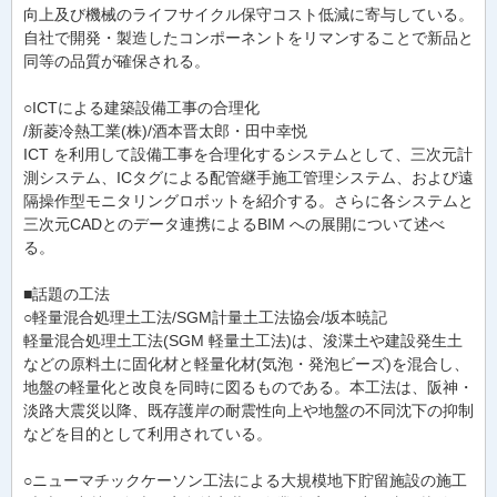
向上及び機械のライフサイクル保守コスト低減に寄与している。
自社で開発・製造したコンポーネントをリマンすることで新品と
同等の品質が確保される。
○ICTによる建築設備工事の合理化
/新菱冷熱工業(株)/酒本晋太郎・田中幸悦
ICT を利用して設備工事を合理化するシステムとして、三次元計
測システム、ICタグによる配管継手施工管理システム、および遠
隔操作型モニタリングロボットを紹介する。さらに各システムと
三次元CADとのデータ連携によるBIM への展開について述べ
る。
■話題の工法
○軽量混合処理土工法/SGM計量土工法協会/坂本暁記
軽量混合処理土工法(SGM 軽量土工法)は、浚渫土や建設発生土
などの原料土に固化材と軽量化材(気泡・発泡ビーズ)を混合し、
地盤の軽量化と改良を同時に図るものである。本工法は、阪神・
淡路大震災以降、既存護岸の耐震性向上や地盤の不同沈下の抑制
などを目的として利用されている。
○ニューマチックケーソン工法による大規模地下貯留施設の施工