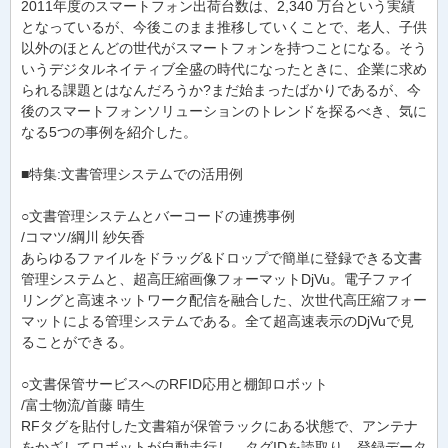
2011年度のスマートフォン出荷台数は、2,340 万台という実績
となっているが、今後このまま推移していくことで、老人、子供
以外のほとんどの世代がスマートフォンを持つことになる。そう
いうデジタルネイティブ全盛の時代になったときに、企業に求め
られる課題とはなんだろうか?まだ始まったばかりであるが、今
後のスマートフォンソリューションのトレンドを探るべき、気に
なる5つの事例を紹介した。
■特集:文書管理システムでの活用例
○文書管理システムとバーコードの連携事例
/コマツ/綱川 紗矢香
あらゆるファイルをドラッグ&ドロップで簡単に登録できる文書
管理システムと、超高圧縮画像フォーマットDjVu。電子ファイ
リングと高速ネットワーク配信を融合した、次世代高圧縮フォー
マットによる管理システムである。全て超高速表示のDjVuで見
ることができる。
○文書保管サービスへのRFID応用と棚卸ロボット
/富士物流/首藤 晴生
RFタグを貼付した文書箱が保管ラックにある状態で、アンテナ
をかざしてロボットが自動走行し、タグIDを読取り、登録データ