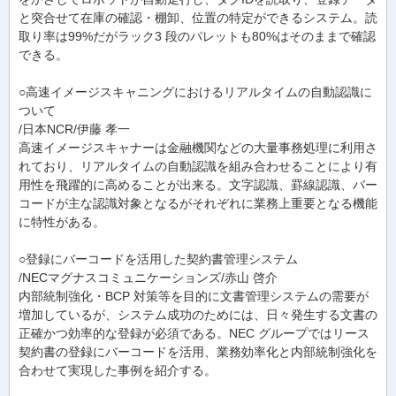
と突合せて在庫の確認・棚卸、位置の特定ができるシステム。読
取り率は99%だがラック3 段のパレットも80%はそのままで確認
できる。
○高速イメージスキャニングにおけるリアルタイムの自動認識に
ついて
/日本NCR/伊藤 孝一
高速イメージスキャナーは金融機関などの大量事務処理に利用さ
れており、リアルタイムの自動認識を組み合わせることにより有
用性を飛躍的に高めることが出来る。文字認識、罫線認識、バー
コードが主な認識対象となるがそれぞれに業務上重要となる機能
に特性がある。
○登録にバーコードを活用した契約書管理システム
/NECマグナスコミュニケーションズ/赤山 啓介
内部統制強化・BCP 対策等を目的に文書管理システムの需要が
増加しているが、システム成功のためには、日々発生する文書の
正確かつ効率的な登録が必須である。NEC グループではリース
契約書の登録にバーコードを活用、業務効率化と内部統制強化を
合わせて実現した事例を紹介する。