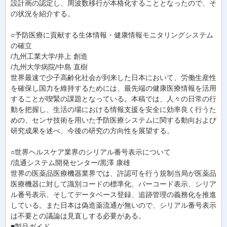
設計画の認定し、周波数移行が本格化することとなったので、そ
の状況を紹介する。
○予防医療に貢献する生体情報・健康情報モニタリングシステム
の確立
/九州工業大学/井上 創造
/九州大学病院/中島 直樹
世界最速で少子高齢化社会が到来した日本において、労働生産性
を確保し国力を維持するためには、最先端の健康医療情報を活用
することが喫緊の課題となっている。本稿では、人々の日常の行
動を把握し、生活の場における情報支援を安全に効率良く行うた
めの、センサ技術を用いた予防医療システムに関する動向および
研究成果を述べ、今後の研究の方向性を展望する。
○世界ヘルスケア業界のシリアル番号表示について
/流通システム開発センター/黒澤 康雄
世界の医薬品医療機器業界では、許認可を行う規制当局が医薬品
医療機器に対して識別コードの標準化、バーコード表示、シリア
ル番号表示、そしてデータベース登録、追跡管理の義務化を推進
している。また日本は偽造薬流通が無いので、シリアル番号表示
は不要との議論は見直しする必要がある。
■製品ガイド