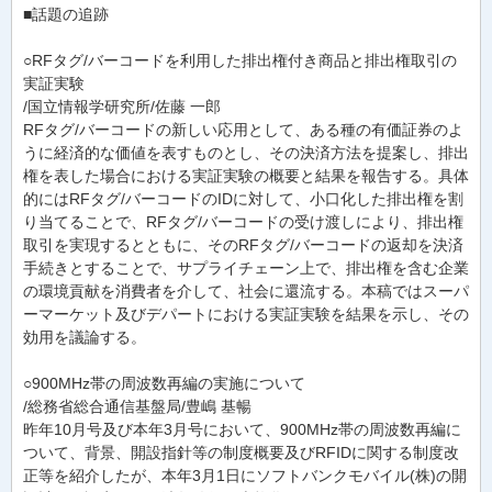
■話題の追跡
○RFタグ/バーコードを利用した排出権付き商品と排出権取引の
実証実験
/国立情報学研究所/佐藤 一郎
RFタグ/バーコードの新しい応用として、ある種の有価証券のよ
うに経済的な価値を表すものとし、その決済方法を提案し、排出
権を表した場合における実証実験の概要と結果を報告する。具体
的にはRFタグ/バーコードのIDに対して、小口化した排出権を割
り当てることで、RFタグ/バーコードの受け渡しにより、排出権
取引を実現するとともに、そのRFタグ/バーコードの返却を決済
手続きとすることで、サプライチェーン上で、排出権を含む企業
の環境貢献を消費者を介して、社会に還流する。本稿ではスーパ
ーマーケット及びデパートにおける実証実験を結果を示し、その
効用を議論する。
○900MHz帯の周波数再編の実施について
/総務省総合通信基盤局/豊嶋 基暢
昨年10月号及び本年3月号において、900MHz帯の周波数再編に
ついて、背景、開設指針等の制度概要及びRFIDに関する制度改
正等を紹介したが、本年3月1日にソフトバンクモバイル(株)の開