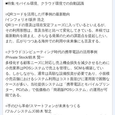
■特集:モバイル環境、クラウド環境での自動認識
○QRコードを活用したIT事例の最新動向
/インフォリオ/坂井 浩之
QRコードの普及は現在安定フェーズに入っているといえるが、
その利用形態は、普及当初と比べて変化してきている。本稿では
最新動向を踏まえ、さらなる発展のための課題点を提起したい。
また、広がりつつある海外での利用や未来像にも言及する。
○クラウドコンピューティング時代の携帯電話の活用事例
/Private Stock/鈴木 賢一
多様化する顧客ニーズに対応し売上機会損失を減少させるために
小売業界はPOSシステムで売上を管理し、SCMを構築してい
る。しかしながら、通常は高額な設備投資が必要であり、小規模
小売店舗におけるシステム利用はコスト面並びに運用面で困難な
ケースが多い。当社提供システムは「携帯電話とモバイルプリン
ター、PCのみ」で低価格の「簡易版POSシステム」の運用が可
能である。
○手のひら革命!スマートフォンが未来をつくる
/フルノシステムズ/鈴木 智之