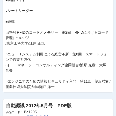
○シートリーダー
■連載
○納得! RFIDのコードとメモリー 第2回 RFIDにおけるコード
管理について2
/東京工科大学/江原 正規
○ニューITシステム利用による経営革新 第8回 スマートフォ
ンで営業力強化
/イー・マネージ・コンサルティング協同組合/波形 克彦・大塚
竜夫
○エンジニアのための情報セキュリティ入門 第11回 認証技術/
産業技術大学院大学/瀬戸 洋一
自動認識 2012年5月号 PDF版
Ba1205
商品コード：