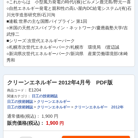
○これからは 小型風力発電の時代/(株)ビルメン鹿児島/野元一喜
○自然エネルギー発電と親和性の高い屋内DC給電システム/(有)石
川光学造形研究所/石川洵
■連載:世界の主な国際パイプライン 第1回
○米国の天然ガスパイプライン・ネットワーク/慶應義塾大学/吉
武惇二
■シリーズ:次世代エネルギーパーク
○札幌市次世代エネルギーパーク/札幌市 環境局 /渡辺誠
○新潟県次世代エネルギーパーク/新潟県 産業労働環境部/末崎
秀和
クリーンエネルギー 2012年4月号 PDF版
E1204
商品コード：
日工の技術雑誌
関連カテゴリ：
日工の技術雑誌
>
クリーンエネルギー
日工の技術雑誌
>
クリーンエネルギー
>
クリーンエネルギー 2012年
通常価格(税込)：
1,900
円
販売価格(税込)：
1,900
円