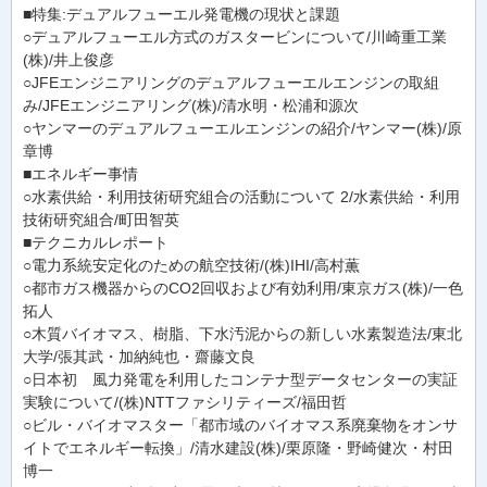
■特集:デュアルフューエル発電機の現状と課題
○デュアルフューエル方式のガスタービンについて/川崎重工業
(株)/井上俊彦
○JFEエンジニアリングのデュアルフューエルエンジンの取組
み/JFEエンジニアリング(株)/清水明・松浦和源次
○ヤンマーのデュアルフューエルエンジンの紹介/ヤンマー(株)/原
章博
■エネルギー事情
○水素供給・利用技術研究組合の活動について 2/水素供給・利用
技術研究組合/町田智英
■テクニカルレポート
○電力系統安定化のための航空技術/(株)IHI/高村薫
○都市ガス機器からのCO2回収および有効利用/東京ガス(株)/一色
拓人
○木質バイオマス、樹脂、下水汚泥からの新しい水素製造法/東北
大学/張其武・加納純也・齋藤文良
○日本初 風力発電を利用したコンテナ型データセンターの実証
実験について/(株)NTTファシリティーズ/福田哲
○ビル・バイオマスター「都市域のバイオマス系廃棄物をオンサ
イトでエネルギー転換」/清水建設(株)/栗原隆・野崎健次・村田
博一