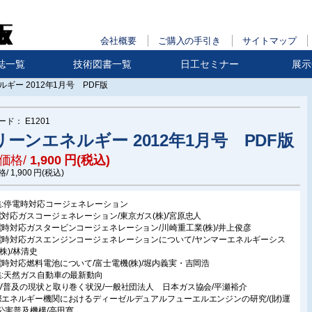
会社概要
ご購入の手引き
サイトマップ
誌一覧
技術図書一覧
日工セミナー
展示
ギー 2012年1月号 PDF版
ード：
E1201
リーンエネルギー 2012年1月号 PDF版
価格/
1,900
円(税込)
格/
1,900
円(税込)
集:停電時対応コージェネレーション
電対応ガスコージェネレーション/東京ガス(株)/宮原忠人
電時対応ガスタービンコージェネレーション/川崎重工業(株)/井上俊彦
電時対応ガスエンジンコージェネレーションについて/ヤンマーエネルギーシス
株)/林清史
電時対応燃料電池について/富士電機(株)/堀内義実・吉岡浩
集:天然ガス自動車の最新動向
GV普及の現状と取り巻く状況/一般社団法人 日本ガス協会/平瀬裕介
際エネルギー機関におけるディーゼルデュアルフューエルエンジンの研究/(財)運
公害普及機構/高田寛