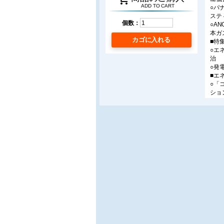
ADD TO CART
○パ
ステ
個数：
○A
本ガ
カゴに入れる
■特
○エ
治
○発
■エ
○「
ショ
ー/
○田
ンス