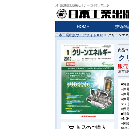
月刊技術誌と技術セミナーの日本工業出版
HOME
技術雑
日本工業出版ウェブサイトTOP
>
クリーンエネル
商品コ
ク
販売
通常価
■特
○停
○停
○停
テム(
○停
■特
○N
○国
shopping_cart
商品のご購入
輸低