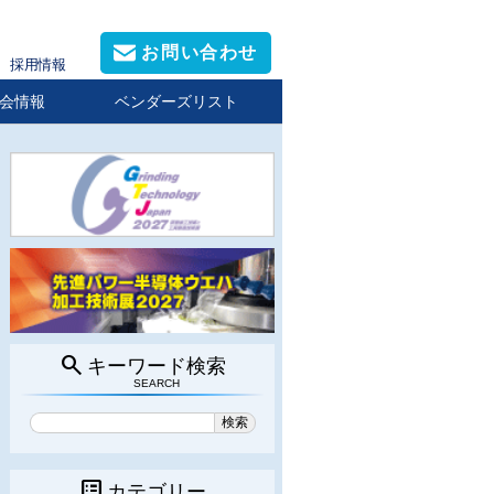
お問い合わせ
採用情報
会情報
ベンダーズリスト
search
キーワード検索
SEARCH
list_alt
カテゴリー