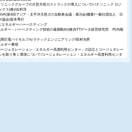
ナソニックグループの大型天然ガストラックの導入について/パナソニック ロジ
ィクス(株)/吉村淳
NGVA(第4回アジア・太平洋天然ガス自動車会議・展示会)概要/一般社団法人 日
ス協会/坂本秀行
集:エネルギーハーべスティング
ネルギー・ハーベスティング技術の最新動向/(株)NTTデータ経営研究所 /竹内敬
電用圧電バイモルフ/セラテックエンジニアリング/田村光男
ネルギー事情
コージェネレーション・エネルギー高度利用センター」の設立とコージェネレー
ンを取り巻く環境について/コージェネレーション・エネルギー高度利用センタ
石井敏康
町駅東口北地区におけるスマートエネルギーネットワーク/(株)エネルギーアドバ
/坂齋雅史/東京ガス(株)/市ヶ谷真紀子