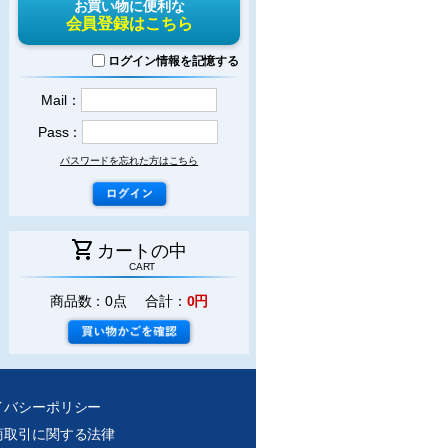
お買い物に便利な
会員登録はこちら
ログイン情報を記憶する
Mail：
Pass：
パスワードを忘れた方はこちら
shopping_cart
カートの中
CART
商品数：0点 合計：
0円
イバシーポリシー
商取引に関する法律