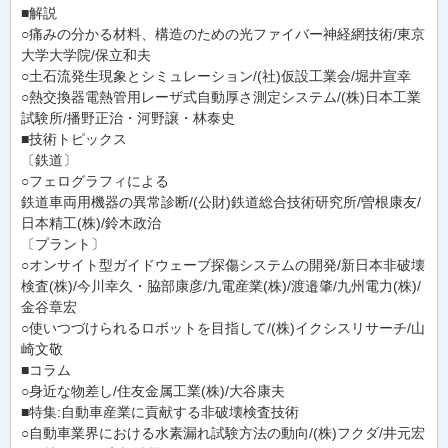
■解説
○痛みの分かる材料、構造のための光ファイバー神経網技術/東京
大学大学院/保立和夫
○土石流発生現象とシミュレーション/(社)仮設工業会/堀井宣幸
○熱交換器電熱管用レーザ式自動厚さ測定システム/(株)日本工業
試験所/播野正治・河野譲・林泰史
■技術トピックス
〔鉄道〕
○フェログラフィによる
鉄道車両用機器の異常診断/(公財)鉄道総合技術研究所/曽根康友/
日本精工(株)/鈴木政治
〔プラント〕
○オンサイト型ガイドウェーブ探傷システムの開発/新日本非破壊
検査(株)/今川幸久・脇部康彦/九電産業(株)/渡邉肇/九州電力(株)/
金谷章宏
○使いつづけられるロボットを目指して/(株)イクシスリサーチ/山
崎文敬
■コラム
○身近な物差し/住友金属工業(株)/大谷康夫
■特集:自動車産業に貢献する非破壊検査技術
○自動車業界における水素漏れ試験方法の動向/(株)フクダ/井元宏