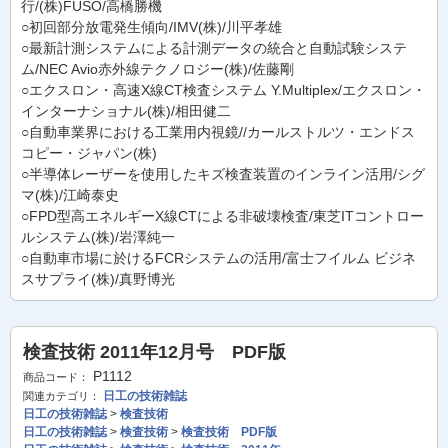
行/(株)FUSO/高橋勝機
○初回部分放電発生傾向/IMV(株)/川平孝雄
○最新計測システムによる計測データの統合と自動試験システ
ム/NEC Avio赤外線テクノロジー(株)/佐藤剛
○エクスロン・高速X線CT検査システム Y.Multiplex/エクスロン・
インターナショナル(株)/相田健二
○自動車業界における工業用内視鏡//カールストルツ・エンドス
コピー・ジャパン(株)
○半導体レーザーを使用したキズ検査装置のインライン活用/シグ
マ(株)/江崎泰史
○FPD型高エネルギーX線CTによる非破壊検査/東芝ITコントロー
ルシステム(株)/岩澤純一
○自動車市場に於けるFCRシステムの活用/富士フイルム ビジネ
スサプライ(株)/真野博光
検査技術 2011年12月号 PDF版
P1112
商品コード：
日工の技術雑誌
関連カテゴリ：
日工の技術雑誌
>
検査技術
日工の技術雑誌
>
検査技術
>
検査技術 PDF版