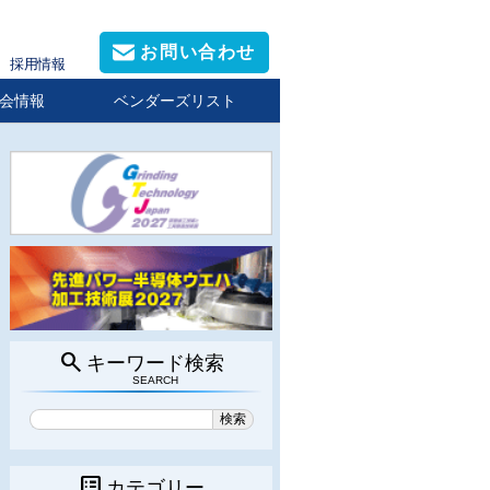
お問い合わせ
採用情報
会情報
ベンダーズリスト
search
キーワード検索
SEARCH
list_alt
カテゴリー