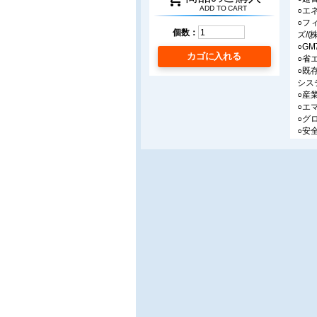
ADD TO CART
○エ
○フ
個数：
ズ/(
○G
カゴに入れる
○省
○既
シス
○産
○エ
○グ
○安
○自
○ポ
○ア
(株)
○制
SO
>
○山
○統
○最
○エ
○環
○プ
○高
メー