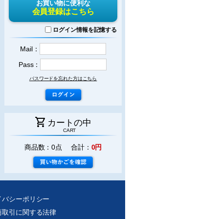
お買い物に便利な
会員登録はこちら
ログイン情報を記憶する
Mail：
Pass：
パスワードを忘れた方はこちら
shopping_cart
カートの中
CART
商品数：0点 合計：
0円
イバシーポリシー
商取引に関する法律