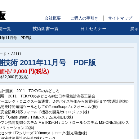
会社概要
ご購入の手引き
サイトマップ
誌一覧
技術図書一覧
日工セミナー
展示
11年11月号 PDF版
ード：
A1111
技術 2011年11月号 PDF版
価格/
2,000
円(税込)
格/
2,000
円(税込)
集:計測展 2011 TOKYOのみどころ
測展 2011 TOKYOのみどころ/(社)日本電気計測器工業会
ワーエレクトロニクス一気通貫。Dデバイス評価から装置検証まで/岩通計測(株)
品開発時間短縮ツールとしてのTomoScope/エスオーエル(株)
質安全防爆対応フィールド機器の開発/ガイロジック(株)
代「Glass Brain」HMIシステム/京都EID(株)
プン指向制御システム METRIS-G4 / コントロールシステム MS-ONE/島津シス
ソリューションズ(株)
センサ LT2シリーズ 700mmストローク/新光電機(株)
音波液体流量計の紹介/(株)ソニック