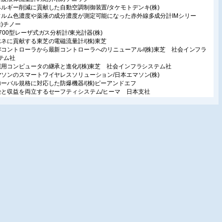
ネルギー削減に貢献した自動空調制御装置/タケモトデンキ(株)
ィルム色濃度や薬液の成分濃度が測定可能になった赤外線多成分計IMシリー
株)チノー
M700型レーザ式ガス分析計/東光計器(株)
エネに貢献する東芝の電磁流量計/(株)東芝
存コントローラから最新コントローラへのリニューアル/(株)東芝 社会インフラ
テム社
業用コンピュータの継承と進化/(株)東芝 社会インフラシステム社
マソンのスマートワイヤレスソリューション/日本エマソン(株)
ローバル規格に対応した防爆機器/(株)ピーアンドエフ
全と収益を両立するセーフティシステム/ヒーマ 日本支社
動車・輸送機関連で威力を発揮する、高速データレコーダ/日置電機(株)
ータブルガス分析計/(株)堀場製作所
ドバンスト・ポータブル露点計 MDM300 & MDM300IS/ミッシェルジャパン
御高度化ソリューション
RTiAシリーズ/(株)山武 アドバンスオートメーションカンパニー
里産業のトレーサビリティ応用製品/山里産業(株)
合生産制御システムの継続的強化/横河電機(株)
先端の統合型安全計装システム/横河電機(株)
ネルギー効率最適操業の実現/横河電機(株)
境保全、TCO削減に貢献するプロセス分析計/横河電機(株)
ロセス情報を安定・正確に測定する高信頼なフィールド機器/横河電機(株)
性能・広帯域、6電力入力が可能なプレシジョンパワーアナライザWT1800/横河
タ&インスツルメンツ(株)