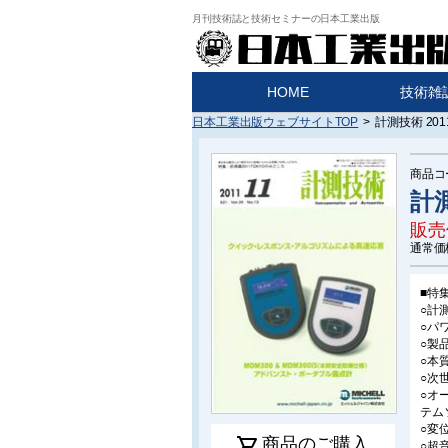
月刊技術誌と技術セミナーの日本工業出版
HOME
技術雑
日本工業出版ウェブサイトTOP
>
計測技術 20
商品コ
計測
販売
通常価
■特
○計
○パ
○製
○本
○次世
○オー
テム
○変位
shopping_cart
商品のご購入
○超