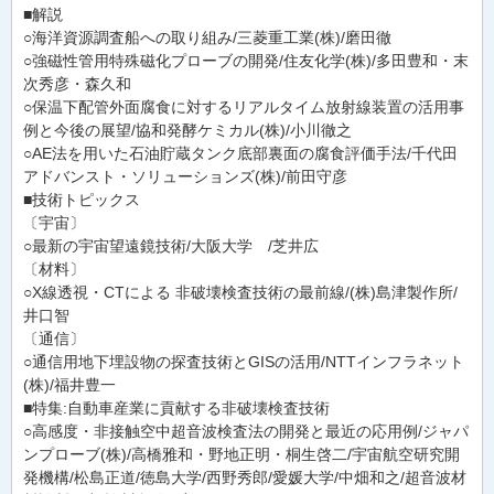
■解説
○海洋資源調査船への取り組み/三菱重工業(株)/磨田徹
○強磁性管用特殊磁化プローブの開発/住友化学(株)/多田豊和・末
次秀彦・森久和
○保温下配管外面腐食に対するリアルタイム放射線装置の活用事
例と今後の展望/協和発酵ケミカル(株)/小川徹之
○AE法を用いた石油貯蔵タンク底部裏面の腐食評価手法/千代田
アドバンスト・ソリューションズ(株)/前田守彦
■技術トピックス
〔宇宙〕
○最新の宇宙望遠鏡技術/大阪大学 /芝井広
〔材料〕
○X線透視・CTによる 非破壊検査技術の最前線/(株)島津製作所/
井口智
〔通信〕
○通信用地下埋設物の探査技術とGISの活用/NTTインフラネット
(株)/福井豊一
■特集:自動車産業に貢献する非破壊検査技術
○高感度・非接触空中超音波検査法の開発と最近の応用例/ジャパ
ンプローブ(株)/高橋雅和・野地正明・桐生啓二/宇宙航空研究開
発機構/松島正道/徳島大学/西野秀郎/愛媛大学/中畑和之/超音波材