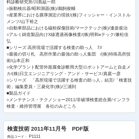
料診断研究所/川島紘一郎
○振動検出器/昭和測器(株)/鵜飼俊輔
○産業界における膜厚測定の現状/(株)フィッシャー・インストル
メンツ/山下裕之
○自動車部品における磁粉探傷技術/マークテック(株)/逢坂俊治
○アルミ鋳造製品向けX線透過画像検査/(株)明和eテック/兼松佳
弘
■シリーズ:高所現場で活躍する検査の助っ人 7//
○最後の切り札 高所作業の最強の助っ人集団 /(株)特殊高所技
術/山本正和
○化学プラント配管外面腐食診断用大型ロボットアームと自走メ
カ/(株)日立エンジニアリング・アンド・サービス/真庭一彦
○シリーズ 「高所現場で活躍する検査の助っ人」結言/「検査技
術」編集委員・三菱化学(株)/三浦到
■製品ガイド
○メンテナンス・テクノショー2011/非破壊検査総合展/インフラ
検査・維持管理展 各社のみどころ
検査技術 2011年11月号 PDF版
P1111
商品コード：