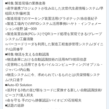
■特集:製造現場の業務改善
○産学連携プロジェクトが生み出した次世代生産情報システム/早
稲田大学/藤村茂
○製造現場でのマーキング装置活用/グラボテック/糸谷亜紀子
○製造工場内でのRFIDシステム活用事例/ハヤト・インフォメー
ション/佐野 誠一009
○製造装置自体(PCレス)でQRコード処理を実現できる/グレープ
システム/工藤清隆
○バーコードリーダを利用した製造工程進捗管理システム/ダイニ
チ/山田修平
■特集:物流を支える自動認識
○物流倉庫における自動認識技術の活用/MTI/前田佳彦
○災害時にも活用できるモバイルコンピューティング/オプソル・
ジャパン/内山勉
○物流システムに今、求められているものとは/共栄情報システ
ム/大口道子
■Auto-ID Solution
○並列する3色の並び順をコードに変換する新しい自動認識技術/
ビーコア/漢人邦夫
○命を守る 手のひら静脈認証/バイオビズ/石垣昭夫
■話題の追跡