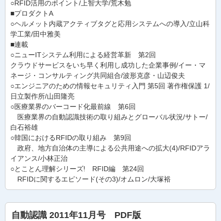
○RFID活用のポイント/上智大学/荒木勉
■プロダクトA
○ヘルメット内蔵アクティブタグと応用システムへの導入/立山科
学工業/田中雅美
■連載
○ニューITシステム利用による経営革新 第2回
クラウドサービスをいち早く利用し成功した企業事例/イー・マ
ネージ・コンサルティング共同組合/波形克彦・山辺俊夫
○エンジニアのための情報セキュリティ入門 第5回 著作権保護 1/
日立製作所/山田隆亮
○医療業界のバーコード化最前線 第6回
医療業界の自動認識技術の取り組みとグローバル状況/サトー/
白石裕雄
○韓国におけるRFIDの取り組み 第9回
政府、地方自治体の主導による公共用途への拡大(4)/RFIDアラ
イアンス/小林正治
○とことん理解シリーズ! RFID編 第24回
RFIDに関するエピソード(その3)/オムロン/大塚裕
自動認識 2011年11月号 PDF版