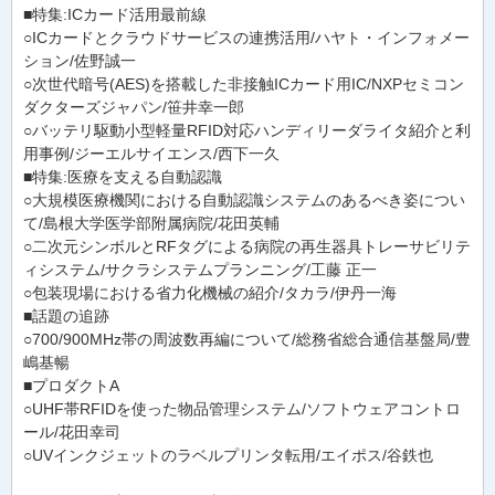
■特集:ICカード活用最前線
○ICカードとクラウドサービスの連携活用/ハヤト・インフォメー
ション/佐野誠一
○次世代暗号(AES)を搭載した非接触ICカード用IC/NXPセミコン
ダクターズジャパン/笹井幸一郎
○バッテリ駆動小型軽量RFID対応ハンディリーダライタ紹介と利
用事例/ジーエルサイエンス/西下一久
■特集:医療を支える自動認識
○大規模医療機関における自動認識システムのあるべき姿につい
て/島根大学医学部附属病院/花田英輔
○二次元シンボルとRFタグによる病院の再生器具トレーサビリテ
ィシステム/サクラシステムプランニング/工藤 正一
○包装現場における省力化機械の紹介/タカラ/伊丹一海
■話題の追跡
○700/900MHz帯の周波数再編について/総務省総合通信基盤局/豊
嶋基暢
■プロダクトA
○UHF帯RFIDを使った物品管理システム/ソフトウェアコントロ
ール/花田幸司
○UVインクジェットのラベルプリンタ転用/エイポス/谷鉄也