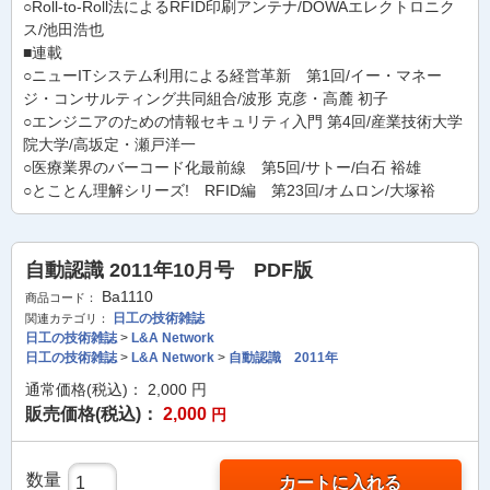
○Roll-to-Roll法によるRFID印刷アンテナ/DOWAエレクトロニク
ス/池田浩也
■連載
○ニューITシステム利用による経営革新 第1回/イー・マネー
ジ・コンサルティング共同組合/波形 克彦・高麓 初子
○エンジニアのための情報セキュリティ入門 第4回/産業技術大学
院大学/高坂定・瀬戸洋一
○医療業界のバーコード化最前線 第5回/サトー/白石 裕雄
○とことん理解シリーズ! RFID編 第23回/オムロン/大塚裕
自動認識 2011年10月号 PDF版
Ba1110
商品コード：
日工の技術雑誌
関連カテゴリ：
日工の技術雑誌
>
L&A Network
日工の技術雑誌
>
L&A Network
>
自動認識 2011年
通常価格(税込)：
2,000
円
販売価格(税込)：
2,000
円
数量
カートに入れる