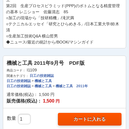
第2回 生産プロセスピラミッド(PPP)のボトムとなる精度管理
の基本 レニショー 佐藤清志 85
○加工の現場から「技研精機」/滝沢満
○テクニカルエッセイ「研究とひらめき-5」/日本工業大学/鈴木
清
○生産加工技術Q&A 横山哲男
◆ニュース/最近の統計から/BOOK/マシンガイド
機械と工具 2011年9月号 PDF版
I1109
商品コード：
日工の技術雑誌
関連カテゴリ：
日工の技術雑誌
>
機械と工具
日工の技術雑誌
>
機械と工具
>
機械と工具 2011年
通常価格(税込)：
1,500
円
販売価格(税込)：
1,500
円
数量
カートに入れる