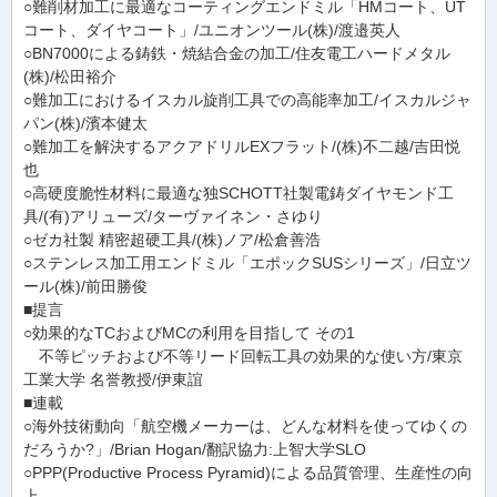
○難削材加工に最適なコーティングエンドミル「HMコート、UT
コート、ダイヤコート」/ユニオンツール(株)/渡邉英人
○BN7000による鋳鉄・焼結合金の加工/住友電工ハードメタル
(株)/松田裕介
○難加工におけるイスカル旋削工具での高能率加工/イスカルジャ
パン(株)/濱本健太
○難加工を解決するアクアドリルEXフラット/(株)不二越/吉田悦
也
○高硬度脆性材料に最適な独SCHOTT社製電鋳ダイヤモンド工
具/(有)アリューズ/ターヴァイネン・さゆり
○ゼカ社製 精密超硬工具/(株)ノア/松倉善浩
○ステンレス加工用エンドミル「エポックSUSシリーズ」/日立ツ
ール(株)/前田勝俊
■提言
○効果的なTCおよびMCの利用を目指して その1
不等ピッチおよび不等リード回転工具の効果的な使い方/東京
工業大学 名誉教授/伊東誼
■連載
○海外技術動向「航空機メーカーは、どんな材料を使ってゆくの
だろうか?」/Brian Hogan/翻訳協力:上智大学SLO
○PPP(Productive Process Pyramid)による品質管理、生産性の向
上