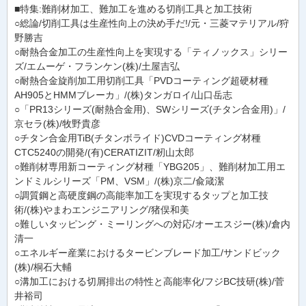
■特集:難削材加工、難加工を進める切削工具と加工技術
○総論/切削工具は生産性向上の決め手だ!/元・三菱マテリアル/狩
野勝吉
○耐熱合金加工の生産性向上を実現する「ティノックス」シリー
ズ/エムーゲ・フランケン(株)/土屋吉弘
○耐熱合金旋削加工用切削工具「PVDコーティング超硬材種
AH905とHMMブレーカ」/(株)タンガロイ/山口岳志
○「PR13シリーズ(耐熱合金用)、SWシリーズ(チタン合金用)」/
京セラ(株)/牧野貴彦
○チタン合金用TiB(チタンボライド)CVDコーティング材種
CTC5240の開発/(有)CERATIZIT/籾山太郎
○難削材専用新コーティング材種「YBG205」、難削材加工用エ
ンドミルシリーズ「PM、VSM」/(株)京二/兪箴潔
○調質鋼と高硬度鋼の高能率加工を実現するタップと加工技
術/(株)やまわエンジニアリング/猪俣和美
○難しいタッピング・ミーリングへの対応/オーエスジー(株)/倉内
清一
○エネルギー産業におけるタービンブレード加工/サンドビック
(株)/桐石大輔
○溝加工における切屑排出の特性と高能率化/フジBC技研(株)/菅
井裕司