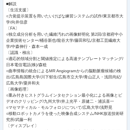
■解説
〔生活支援〕
○力覚提示装置を用いたいけばな練習システムの試作/東京都市大
学/向井信彦
〔FA〕
○独立成分分析を用いた繊維汚れの画像鮮明化 第2回/京都府中小
企業技術センター/桶谷新也/龍谷大学/藤田和弘/京都工芸繊維大
学/中森伸行・森本一成
〔認識・検出〕
○適応的領域分割と閾値推定による高速テンプレートマッチング/
日本電信電話(株)/森稔
○曲率情報の統合によるMR Angiogramからの脳動脈瘤候補の検
出/広島島国際大学/川下郁生/広島市立大学/青山正人・浅田尚紀/
広島大学/粟井和夫
〔画像処理〕
○重み付きヒストグラムインタセクション最小化による画像とビ
デオのクリッピング/九州大学/井上光平・原健二・浦浜喜一
○マセマティカル・モルフォロジについて/広島大学/浅野晃
○移動ロボットカメラを使った映像合成システム/NHK放送技術研
究所/武藤一利
〔ディスプレイ〕