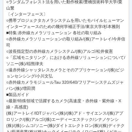
○ランダムフォレスト法を用いた動作検索/豊橋技術科学大学/栗
山繁
〔インターフェース〕
○携帯プロジェクタカメラシステムを用いたモバイルヒューマン
インターフェースのための幾何学補正手法/東京大学/杉本雅則
■特集:赤外線カメラソリューション 各社の取り組み
○赤外線カメラソリューションの取り組み/(株)アートレイ/今井信
司
○波長指定型の赤外線カメラシステム/(株)アルゴ/松井俊憲
○「広域モニタリング」における赤外線ソリューションについて/
ソニー(株)/稲熊律夫
○遠赤外線シャッタレスカメラとそのアプリケーション/(株)ビジ
ョンセンシング/小川文弘
○赤外線カメラモジュールTau 320/640/フリアーシステムズジャ
パン(株)/増田潤
■製品ガイド
○最新!特殊領域で活躍するカメラ(高速度・赤外線・紫外線・X
線・高感度)
(株)アートレイ/IDTジャパン(株)/(株)アド・サイエンス/(株)アプ
ロリンク/(株)アルゴ/(株)エーディーエステック/シナノケンシ
(株)/(株)シムコ/ソニー(株)/ダイトエレクトロン(株)/(株)ディテク
ト/長瀬産業(株)/(株)ナックイメージテクノロジー/(株)ノビテッ