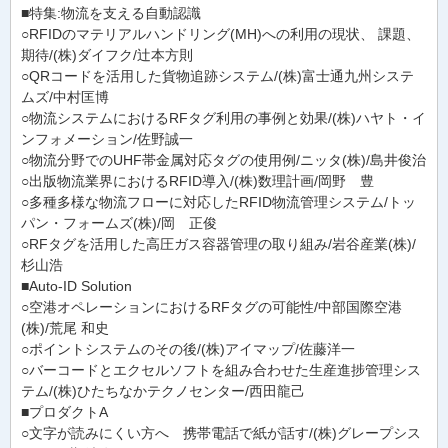
■特集:物流を支える自動認識
○RFIDのマテリアルハンドリング(MH)への利用の現状、 課題、
期待/(株)ダイフク/辻本方則
○QRコードを活用した貨物追跡システム/(株)富士通九州システ
ムズ/中村匡博
○物流システムにおけるRFタグ利用の事例と効果/(株)ハヤト・イ
ンフォメーション/佐野誠一
○物流分野でのUHF帯金属対応タグの使用例/ニッタ(株)/島井俊治
○出版物流業界におけるRFID導入/(株)数理計画/岡野 豊
○多種多様な物流フローに対応したRFID物流管理システム/トッ
パン・フォームズ(株)/岡 正俊
○RFタグを活用した高圧ガス容器管理の取り組み/岩谷産業(株)/
杉山浩
■Auto-ID Solution
○空港オペレーションにおけるRFタグの可能性/中部国際空港
(株)/荒尾 和史
○ポイントシステムのその後/(株)アイマップ/佐藤洋一
○バーコードとエクセルソフトを組み合わせた生産進捗管理シス
テム/(株)ひたちなかテクノセンター/西田龍己
■プロダクトA
○文字が読みにくい方へ 携帯電話で紙が話す/(株)グレープシス