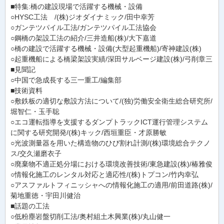
■特集:橋の建設現場で活躍する機械・設備
○HYSC工法 /(株)ジオダイナミック/田中幸芳
○ガンテツパイル工法/ガンテツパイル工法協会
○鋼橋の架設工法の紹介/三井造船(株)/大下嘉道
○橋の建設で活躍する機械・設備(大型起重機船)/寄神建設(株)
○起重機船による橋梁架設実績/深田サルベージ建設(株)/弓削章三
■見聞記
○中国で急成長する三一重工/編集部
■技術資料
○敷鉄板の適切な敷設方法について/(独)労働安全衛生総合研究所/
堀智仁・玉手聡
○エコ運転指導を支援するダンプトラックICT運行管理システム
に関する研究開発/(株)キック/西垣重臣・才原勝敏
○光波測量器を用いた構造物のひび割れ計測/(株)環境総合テクノ
ス/交久瀬磨衣子
○廃棄物不適正処分場における環境改善技術/東急建設(株)/椿雅俊
○情報化施工のレンタル対応と適応性/(株)トプコン/竹内幸弘
○アスファルトフィニッシャへの情報化施工の適用/前田道路(株)/
菊地重徳・宇田川健治
■話題の工法
○低粉塵岩盤切削工法/奥村組土木興業(株)/丸山健一