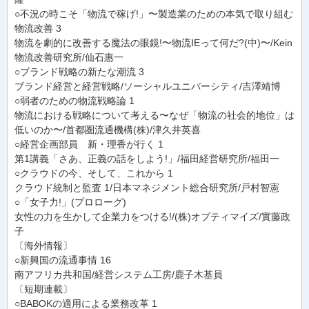
○不況の時こそ「物流で稼げ!」〜製造業のための本気で取り組む
物流改善 3
物流を劇的に改善する魔法の眼鏡!〜物流IEって何だ?(中)〜/Kein
物流改善研究所/仙石惠一
○ブランド戦略の新たな潮流 3
ブランド経営と経営戦略/ソーシャルユニバーシティ/吉澤靖博
○弱者のための物流戦略論 1
物流における戦略について考える〜なぜ「物流の社会的地位」は
低いのか〜/首都圏流通機構(株)/津久井英喜
○経営企画部員 新・理香が行く 1
第1講義「さあ、正義の話をしよう!」/福田経営研究所/福田一
○クラウドの今、そして、これから 1
クラウド統制と監査 1/日本マネジメント総合研究所/戸村智憲
○「女子力!」(プロローグ)
女性の力を生かして企業力をつける!/(株)オプティマイズ/實藤政
子
〔海外情報〕
○新興国の流通事情 16
南アフリカ共和国/経営システム工房/鹿子木基員
〔短期連載〕
○BABOKの適用による業務改革 1