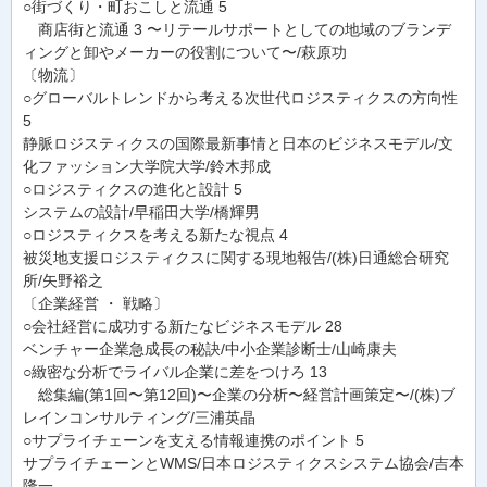
○街づくり・町おこしと流通 5
商店街と流通 3 〜リテールサポートとしての地域のブランデ
ィングと卸やメーカーの役割について〜/萩原功
〔物流〕
○グローバルトレンドから考える次世代ロジスティクスの方向性
5
静脈ロジスティクスの国際最新事情と日本のビジネスモデル/文
化ファッション大学院大学/鈴木邦成
○ロジスティクスの進化と設計 5
システムの設計/早稲田大学/橋輝男
○ロジスティクスを考える新たな視点 4
被災地支援ロジスティクスに関する現地報告/(株)日通総合研究
所/矢野裕之
〔企業経営 ・ 戦略〕
○会社経営に成功する新たなビジネスモデル 28
ベンチャー企業急成長の秘訣/中小企業診断士/山崎康夫
○緻密な分析でライバル企業に差をつけろ 13
総集編(第1回〜第12回)〜企業の分析〜経営計画策定〜/(株)ブ
レインコンサルティング/三浦英晶
○サプライチェーンを支える情報連携のポイント 5
サプライチェーンとWMS/日本ロジスティクスシステム協会/吉本
隆一