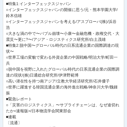
■特集1:インターフェックスジャパン
○インターフェックスジャパンの開催に思う/元・熊本学園大学/
鈴木信雄
○インターフェックスジャパンを考える/アスプローバ(株)/浜谷
浩
○大きな渦の中で〜バブル崩壊〜小康〜金融危機・政権交代・大
震災〜更に?〜/アジア・ロジスティクス研究所/白土茂雄
■特集2:脱中国〜グローバル時代の日系流通企業の国際調達の現
状〜
○世界工場の変貌で変わる外資企業の中国戦略/明治大学/町田一
兵
○脱中国を視野に入れたグローバル時代の日系流通企業の国際調
達の現状/(株)日通総合研究所/伊津野範博
○高い潜在性を持つ南アジア/立教大学経済研究所/石井優子
○世界に躍進する韓国流通企業の海外進出戦略/神奈川大学/魏鍾
振
■緊急レポート
○「災害のロジスティクス」〜サプライチェーンは、なぜ途切れ
たか<速報版>/日本物流学会関東部会
■連載
〔流通〕