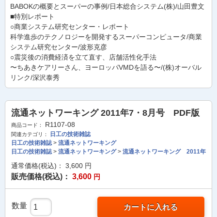
BABOKの概要とスーパーの事例/日本総合システム(株)/山田豊文
■特別レポート
○商業システム研究センター・レポート
科学進歩のテクノロジーを開発するスーパーコンピュータ/商業
システム研究センター/波形克彦
○震災後の消費経済を立て直す、店舗活性化手法
〜ちあきケアリーさん、ヨーロッパVMDを語る〜/(株)オーバル
リンク/深沢泰秀
流通ネットワーキング 2011年7・8月号 PDF版
R1107-08
商品コード：
日工の技術雑誌
関連カテゴリ：
日工の技術雑誌
>
流通ネットワーキング
日工の技術雑誌
>
流通ネットワーキング
>
流通ネットワーキング 2011年
通常価格(税込)：
3,600
円
販売価格(税込)：
3,600
円
数量
カートに入れる