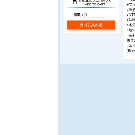
shopping_cart
■フ
ADD TO CART
○阪
○N
個数：
○味
カゴに入れる
○木
○地
○余
川恭
○エ
(株)