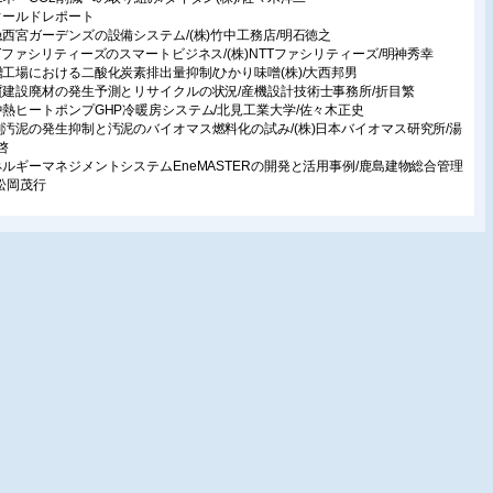
ィールドレポート
急西宮ガーデンズの設備システム/(株)竹中工務店/明石徳之
TTファシリティーズのスマートビジネス/(株)NTTファシリティーズ/明神秀幸
噌工場における二酸化炭素排出量抑制/ひかり味噌(株)/大西邦男
質建設廃材の発生予測とリサイクルの状況/産機設計技術士事務所/折目繁
中熱ヒートポンプGHP冷暖房システム/北見工業大学/佐々木正史
剰汚泥の発生抑制と汚泥のバイオマス燃料化の試み/(株)日本バイオマス研究所/湯
啓
ネルギーマネジメントシステムEneMASTERの開発と活用事例/鹿島建物総合管理
/松岡茂行