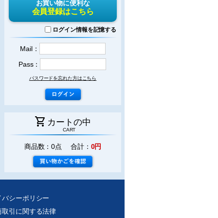
お買い物に便利な
会員登録はこちら
ログイン情報を記憶する
Mail：
Pass：
パスワードを忘れた方はこちら
shopping_cart
カートの中
CART
商品数：0点 合計：
0円
イバシーポリシー
商取引に関する法律