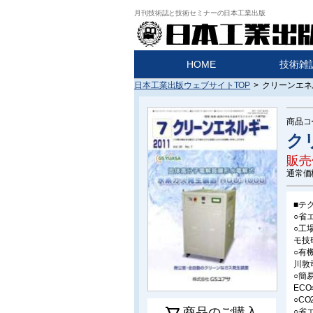
月刊技術誌と技術セミナーの日本工業出版
HOME
技術雑
日本工業出版ウェブサイトTOP
>
クリーンエネル
商品コ
ク
販売
通常価
■テ
○省
○工
モ技
○有
川敦
○簡
EC
○C
商品のご購入
○省