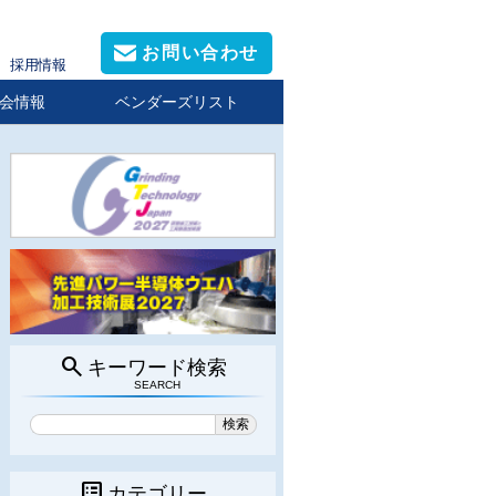
お問い合わせ
採用情報
会情報
ベンダーズリスト
search
キーワード検索
SEARCH
list_alt
カテゴリー