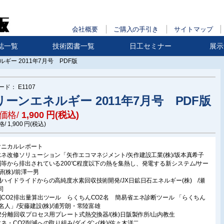
会社概要
ご購入の手引き
サイトマップ
誌一覧
技術図書一覧
日工セミナー
展示
ギー 2011年7月号 PDF版
ード：
E1107
リーンエネルギー 2011年7月号 PDF版
価格/
1,900
円(税込)
格/
1,900
円(税込)
クニカルレポート
エネ改修ソリューション「矢作エコマネジメント/矢作建設工業(株)/坂本真希子
場等から排出されている200℃程度以下の熱を集熱し、発電する新システム/サー
研(株)/前澤一男
機ハイドライドからの高純度水素回収技術開発/JX日鉱日石エネルギー(株) /瀬
司
易CO2排出量算出ツール らくちんCO2名 簡易省エネ診断ツール 「らくちん
O名人」/安藤建設(株)/浦芳朗・常陸富雄
O2分離回収プロセス用プレート式熱交換器/(株)日阪製作所/山内教生
エネ・CO2削減への取り組み/ダイダン(株)/佐々木洋二