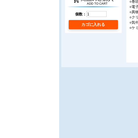
○巻
ADD TO CART
○電
○異
個数：
○ク
○気
カゴに入れる
○ケ