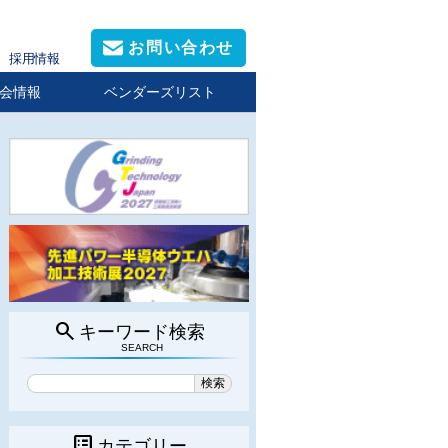
お問い合わせ
採用情報
会情報
ベンダーズリスト
search
キーワード検索
SEARCH
list_alt
カテゴリー