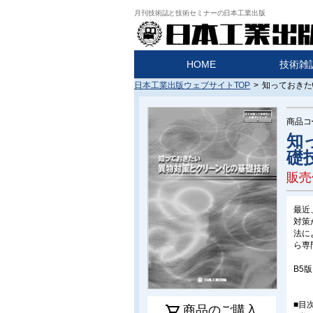
月刊技術誌と技術セミナーの日本工業出版
HOME
技術雑
日本工業出版ウェブサイトTOP
>
知っておきた
商品コ
知
礎
販売
最近
対策
法に
ら専
B5
■目
shopping_cart
商品のご購入