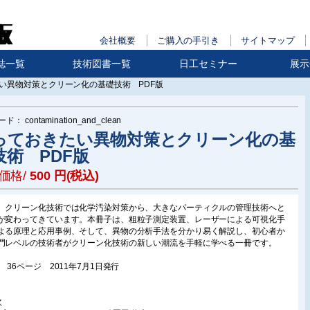
会社概要
ご購入の手引き
サイトマップ
誌一覧
技術図書一覧
日工セミナー
展示
い異物対策とクリーン化の基礎技術 PDF版
ード：
contamination_and_clean
っておきたい異物対策とクリーン化の基
技術 PDF版
価格/
500
円(税込)
、クリーン化技術では化学汚染対策から、大きなパーティクルの管理技術へと
が変わってきています。本冊子は、粗粒子測定装置、レーザーによる可視化手
よる原理と応用事例、そして、異物の分析手法を分かり易く解説し、初心者か
門レベルの技術者がクリーン化技術の新しい潮流を手軽に学べる一冊です。
版 36ページ 2011年7月1日発行
次