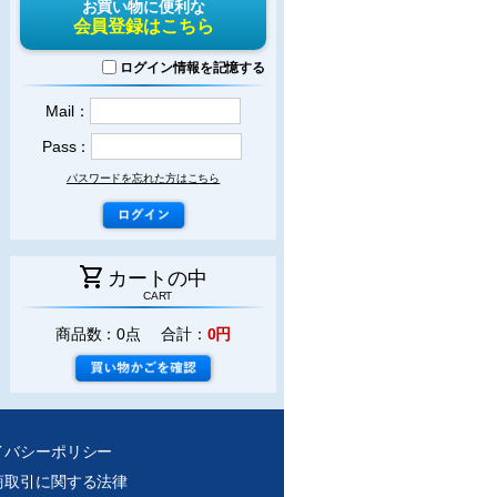
お買い物に便利な
会員登録はこちら
ログイン情報を記憶する
Mail：
Pass：
パスワードを忘れた方はこちら
shopping_cart
カートの中
CART
商品数：0点 合計：
0円
イバシーポリシー
商取引に関する法律