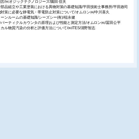
頭言/㈱オジックテクノロジーズ/園田 信夫
子部品組立や工業塗装における異物対策の基礎知識/平田技術士事務所/平田政司
物対策に必要な静電気・帯電防止対策について/オムロン㈱/中川喜久
リーンルームの基礎知識/シーズシー(有)/稲永健
中パーティクルカウンタの原理および性能と測定方法/オムロン㈱/冨田公平
ミカル物質汚染の分析と評価方法について/㈱ITES/清野智志