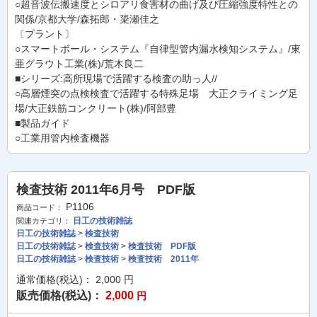
○超音波伝搬速度とシロアリ食害材の曲げ及び圧縮強度特性との
関係/京都大学/森拓郎・簗瀬佳之
〔プラント〕
○スマートボール・システム『自律型管内漏水検知システム』/東
亜グラウト工業(株)/荒木良二
■シリーズ:高所現場で活躍する検査の助っ人//
○高層煙突の点検検査で活躍する特殊足場 大正クライミング足
場/大正鉄筋コンクリート(株)/阿部豊
■製品ガイド
○工業用管内検査機器
検査技術 2011年6月号 PDF版
P1106
商品コード：
日工の技術雑誌
関連カテゴリ：
日工の技術雑誌
>
検査技術
日工の技術雑誌
>
検査技術
>
検査技術 PDF版
日工の技術雑誌
>
検査技術
>
検査技術 2011年
通常価格(税込)：
2,000
円
販売価格(税込)：
2,000
円