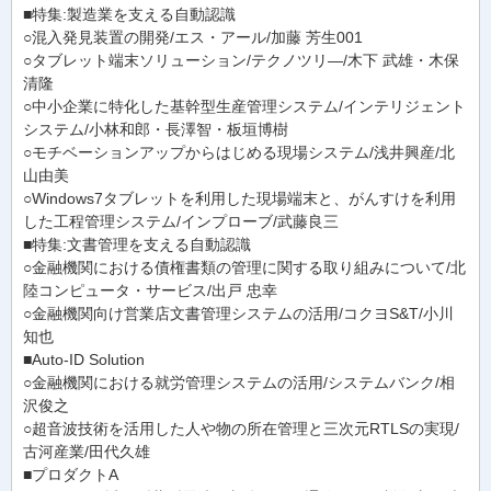
■特集:製造業を支える自動認識
○混入発見装置の開発/エス・アール/加藤 芳生001
○タブレット端末ソリューション/テクノツリ―/木下 武雄・木保
清隆
○中小企業に特化した基幹型生産管理システム/インテリジェント
システム/小林和郎・長澤智・板垣博樹
○モチベーションアップからはじめる現場システム/浅井興産/北
山由美
○Windows7タブレットを利用した現場端末と、がんすけを利用
した工程管理システム/インプローブ/武藤良三
■特集:文書管理を支える自動認識
○金融機関における債権書類の管理に関する取り組みについて/北
陸コンピュータ・サービス/出戸 忠幸
○金融機関向け営業店文書管理システムの活用/コクヨS&T/小川
知也
■Auto-ID Solution
○金融機関における就労管理システムの活用/システムバンク/相
沢俊之
○超音波技術を活用した人や物の所在管理と三次元RTLSの実現/
古河産業/田代久雄
■プロダクトA