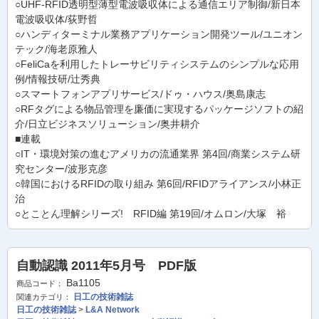
○UHF-RFID透明型薄型電波吸収体による通信エリア制御/新日本
電波吸収体/荻野哲
○ハンディターミナル業務アプリケーション開発ツール/ユニオン
テック/海老原雅人
○FeliCaを利用したトレーサビリティシステムのシンプルな応用
例/情報技研/辻秀典
○スマートフォンアプリサービス/ドゥ・ハウス/奥島康志
○RFタグによる物品管理を廉価に実現するパッケージソフトの紹
介/日立ビジネスソリューション/奥井耕介
■連載
○IT・環境対策の進むアメリカの流通業界 第4回/商業システム研
究センター/波形克彦
○韓国におけるRFIDの取り組み 第6回/RFIDアライアンス/小林正
治
○とことん理解シリーズ! RFID編 第19回/オムロン/大塚 裕
自動認識 2011年5月号 PDF版
Ba1105
商品コード：
日工の技術雑誌
関連カテゴリ：
日工の技術雑誌
>
L&A Network