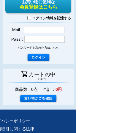
お買い物に便利な
会員登録はこちら
ログイン情報を記憶する
Mail：
Pass：
パスワードを忘れた方はこちら
shopping_cart
カートの中
CART
商品数：0点 合計：
0円
イバシーポリシー
商取引に関する法律