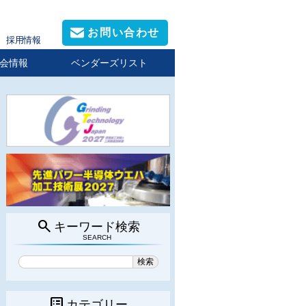
お問い合わせ
採用情報
会情報
ベンダーズリスト
search
キーワード検索
SEARCH
list_alt
カテゴリー