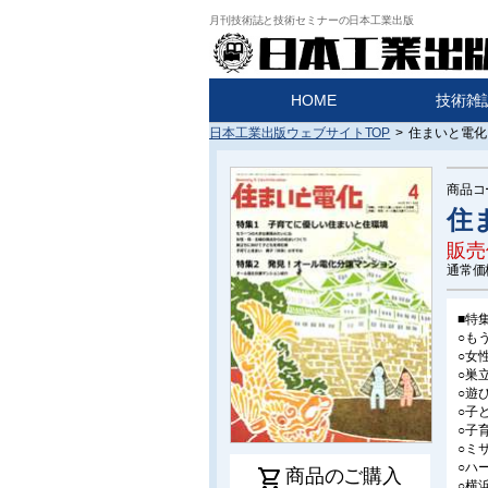
月刊技術誌と技術セミナーの日本工業出版
HOME
技術雑
日本工業出版ウェブサイトTOP
>
住まいと電化 
商品コ
住
販売
通常価
■特
○も
○女
○巣
○遊
○子
○子
○ミ
○ハ
shopping_cart
商品のご購入
○横