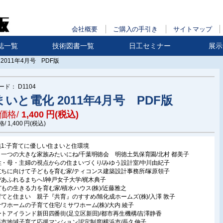
会社概要
ご購入の手引き
サイトマップ
誌一覧
技術図書一覧
日工セミナー
展示
2011年4月号 PDF版
ード：
D1104
まいと電化 2011年4月号 PDF版
価格/
1,400
円(税込)
格/
1,400
円(税込)
集1:子育てに優しい住まいと住環境
う一つの大きな家族みたいにね/千葉明徳会 明徳土気保育園/北村 都美子
性・母・主婦の視点からの住まいづくり/みゆう設計室/中川由紀子
立ちに向けて子どもを育む家/ティコンス建築設計事務所/塚原領子
びあふれるまちへ!/神戸女子大学/梶木典子
どもの生きる力を育む家/積水ハウス(株)/近藤雅之
育てと住まい 親子『共育』のすすめ/旭化成ホームズ(株)/入澤 敦子
サワホームの子育て住宅/ミサワホーム(株)/大内 綾子
ートアイランド新田四番街(足立区新田)/都市再生機構/吉澤静香
浜市地域子育て応援マンション認定制度/横浜市/長久伸子