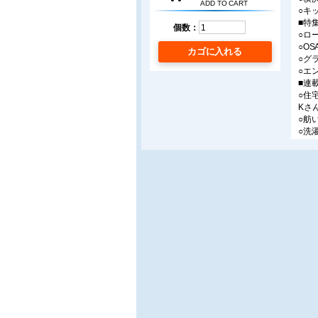
ADD TO CART
○キ
■特
個数：
○ロ
○O
カゴに入れる
○グ
○エ
■連
○住
Kさ
○舫
○洗
タテ
○優
「美
○子
限り
○行
土産