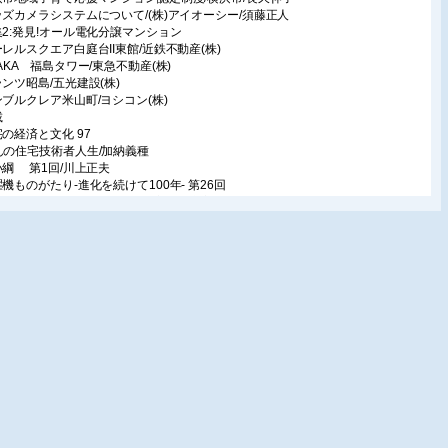
ッズカメラシステムについて/(株)アイオーシー/須藤正人
集2:発見!オール電化分譲マンション
ーレルスクエア白庭台II東館/近鉄不動産(株)
SAKA 福島タワー/東急不動産(株)
ランツ昭島/五光建設(株)
ンブルクレア米山町/ヨシコン(株)
載
宅の経済と文化 97
んの住宅技術者人生/加納義種
い綱 第1回/川上正夫
濯機ものがたり-進化を続けて100年- 第26回
型洗濯乾燥機ものがたり/生活家電研究家/大西正幸
子のオール電化プロモーション最前線レポVOL..8
味しそう」な写真を撮りましょ/(株)ディー・ダブリュウ・アール/上笹貫優子
育て真っ最中!団塊jrの住まい考 55
なくホワイトに近いグレー/藤原千秋
きたい!触れたい!感じたい!-ベトナムの人と暮らし-第82回
物からみるベトナムの変化 1/昭和女子大学/内海佐和子