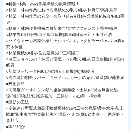
■特集:林業・林内作業機械の最新情報 1
○林業・林内作業における機械化の取り組み/林野庁/高井秀章
○林業・林内作業の安全への取リ組み/(社)林業機械化協会/内山研
史
○林業・林内作業機械の最新動向/コマツフォレスト/畠中靖史
○林業専用仕様機/コベルコ建機(株)/庭田孝一郎・玉井正浩
○ハイウォーカ林業仕様油圧ショベル/キャタピラージャパン(株)/
荒木伸也
○林業機械の紹介/住友建機(株)/三崎陽二
○油圧ショベルの「林業と環境」への取り組み/日立建機(株)/宮内
昭男
○新型フォワーダF801の紹介/IHI建機(株)/橋綾信
○高性能切削チッパー「ウッドハッカー」の紹介/緑産(株)/藤井満
■技術資料
○高濃度ダイオキシン類汚染物(廃棄物・土壌)の現地無害化処
理/(株)鴻池組/松尾多嘉久・三原功・小山孝・橘敏明
■話題の工法
○空気連行型翼式超高圧噴射攪拌(NJP)工法の概要/農林水産省/上
岡雅司/中央大学/齋藤邦夫/小野田ケミコ(株)/鈴木孝一・西尾経・
森邦広
■製品紹介