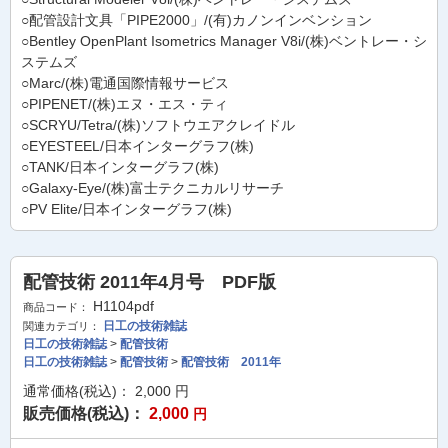
○配管設計文具「PIPE2000」/(有)カノンインベンション
○Bentley OpenPlant Isometrics Manager V8i/(株)ベントレー・シ
ステムズ
○Marc/(株)電通国際情報サービス
○PIPENET/(株)エヌ・エス・ティ
○SCRYU/Tetra/(株)ソフトウエアクレイドル
○EYESTEEL/日本インターグラフ(株)
○TANK/日本インターグラフ(株)
○Galaxy-Eye/(株)富士テクニカルリサーチ
○PV Elite/日本インターグラフ(株)
配管技術 2011年4月号 PDF版
H1104pdf
商品コード：
日工の技術雑誌
関連カテゴリ：
日工の技術雑誌
>
配管技術
日工の技術雑誌
>
配管技術
>
配管技術 2011年
通常価格(税込)：
2,000
円
販売価格(税込)：
2,000
円