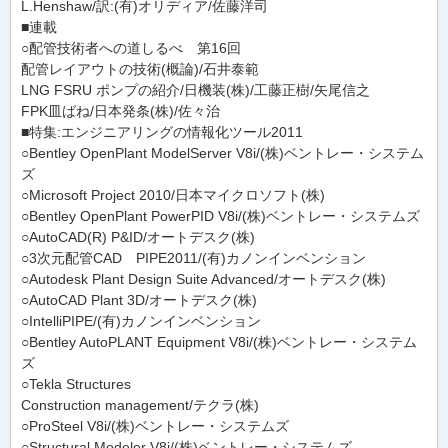
L.Henshaw/訳:(有)オリディア/佐藤洋司
■連載
○配管技術者への道しるべ 第16回
配管レイアウトの技術(概論)/石井泰範
LNG FSRU ポンプの紹介/日機装(株)/工藤正樹/矢尾信之
FPK皿ばね/日本発条(株)/佐々治
■特集:エンジニアリングの情報化ツール2011
○Bentley OpenPlant ModelServer V8i/(株)ベントレー・システム
ズ
○Microsoft Project 2010/日本マイクロソフト(株)
○Bentley OpenPlant PowerPID V8i/(株)ベントレー・システムズ
○AutoCAD(R) P&ID/オートデスク(株)
○3次元配管CAD PIPE2011/(有)カノンインベンション
○Autodesk Plant Design Suite Advanced/オートデスク(株)
○AutoCAD Plant 3D/オートデスク(株)
○IntelliPIPE/(有)カノンインベンション
○Bentley AutoPLANT Equipment V8i/(株)ベントレー・システム
ズ
○Tekla Structures
Construction management/テクラ(株)
○ProSteel V8i/(株)ベントレー・システムズ
○Structural Modeler V8i/(株)ベントレー・システムズ