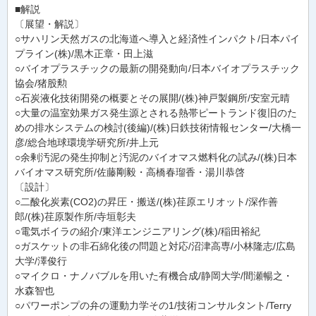
■解説
〔展望・解説〕
○サハリン天然ガスの北海道へ導入と経済性インパクト/日本パイ
プライン(株)/黒木正章・田上滋
○バイオプラスチックの最新の開発動向/日本バイオプラスチック
協会/猪股勲
○石炭液化技術開発の概要とその展開/(株)神戸製鋼所/安室元晴
○大量の温室効果ガス発生源とされる熱帯ピートランド復旧のた
めの排水システムの検討(後編)/(株)日鉄技術情報センター/大橋一
彦/総合地球環境学研究所/井上元
○余剰汚泥の発生抑制と汚泥のバイオマス燃料化の試み/(株)日本
バイオマス研究所/佐藤剛毅・高橋春瑠香・湯川恭啓
〔設計〕
○二酸化炭素(CO2)の昇圧・搬送/(株)荏原エリオット/深作善
郎/(株)荏原製作所/寺垣彰夫
○電気ボイラの紹介/東洋エンジニアリング(株)/稲田裕紀
○ガスケットの非石綿化後の問題と対応/沼津高専/小林隆志/広島
大学/澤俊行
○マイクロ・ナノバブルを用いた有機合成/静岡大学/間瀬暢之・
水森智也
○パワーポンプの弁の運動力学その1/技術コンサルタント/Terry