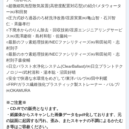
○超微細気泡型散気装置(高密度配置対応型)の紹介/メタウォータ
ー㈱/和田努
○圧力式砂ろ過器のろ材洗浄改善/荏原実業㈱/亀山智・石川智
仁・斉藤孝行
○下廃水からのりん除去・回収技術/荏原エンジニアリングサービ
ス㈱/黒澤建樹・島村和彰・佐藤純一
○最新のフッ素処理技術/NECファシリティーズ㈱/和田祐司・志
村則子
○最新のホウ素処理技術/NECファシリティーズ㈱/和田祐司・志
村則子森俊輔
○日立バラスト水浄化システム(ClearBallast)/㈱日立プラントテク
ノロジー/武村清和・湯本聡・沼田好晴
○安全で快適な水環境をめざして/東洋バルヴ㈱/田中利暖
○FRP/ガラス繊維強化プラスティック製ストレーナー・バルブ/
㈱OKAMURA
※ご注意※
・CD-Rでの販売となります。
・紙媒体からスキャンした画像データをpdf化しております、元
の誌面に起因する汚れ、歪み、またスキャナの不調によるかたむ
き等はご容赦ください。