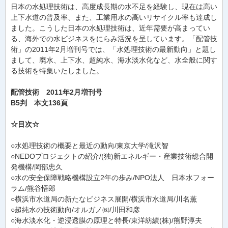
日本の水処理技術は、高度成長期の水不足を経験し、現在は高い
上下水道の普及率、また、工業用水の高いリサイクル率も達成し
ました。こうした日本の水処理技術は、近年需要が高まってい
る、海外での水ビジネスをにらみ活況を呈しています。「配管技
術」の2011年2月増刊号では、「水処理技術の最新動向」と題し
まして、廃水、上下水、超純水、海水淡水化など、水全般に関す
る技術を特集いたしました。
配管技術 2011年2月増刊号
B5判 本文136頁
☆目次☆
○水処理技術の概要と最近の動向/東京大学/滝沢智
○NEDOプロジェクトの紹介/(独)新エネルギー・産業技術総合開
発機構/岡部忠久
○水の安全保障戦略機構設立2年の歩み/NPO法人 日本水フォー
ラム/熊谷悟郎
○横浜市水道局の新たなビジネス展開/横浜市水道局/川名薫
○超純水の技術動向/オルガノ㈱/川田和彦
○海水淡水化・逆浸透膜の原理と特長/東洋紡績(株)/熊野淳夫