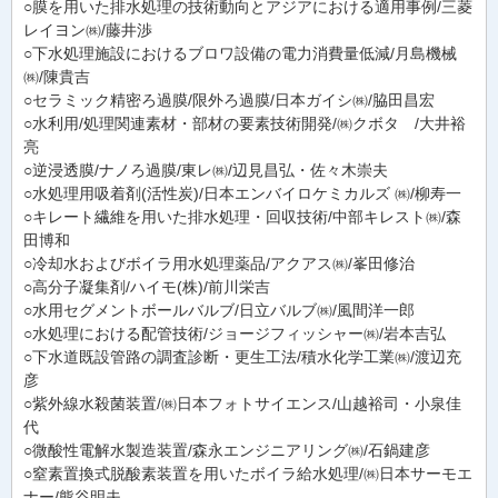
○膜を用いた排水処理の技術動向とアジアにおける適用事例/三菱
レイヨン㈱/藤井渉
○下水処理施設におけるブロワ設備の電力消費量低減/月島機械
㈱/陳貴吉
○セラミック精密ろ過膜/限外ろ過膜/日本ガイシ㈱/脇田昌宏
○水利用/処理関連素材・部材の要素技術開発/㈱クボタ /大井裕
亮
○逆浸透膜/ナノろ過膜/東レ㈱/辺見昌弘・佐々木崇夫
○水処理用吸着剤(活性炭)/日本エンバイロケミカルズ ㈱/柳寿一
○キレート繊維を用いた排水処理・回収技術/中部キレスト㈱/森
田博和
○冷却水およびボイラ用水処理薬品/アクアス㈱/峯田修治
○高分子凝集剤/ハイモ(株)/前川栄吉
○水用セグメントボールバルブ/日立バルブ㈱/風間洋一郎
○水処理における配管技術/ジョージフィッシャー㈱/岩本吉弘
○下水道既設管路の調査診断・更生工法/積水化学工業㈱/渡辺充
彦
○紫外線水殺菌装置/㈱日本フォトサイエンス/山越裕司・小泉佳
代
○微酸性電解水製造装置/森永エンジニアリング㈱/石鍋建彦
○窒素置換式脱酸素装置を用いたボイラ給水処理/㈱日本サーモエ
ナー/熊谷明夫