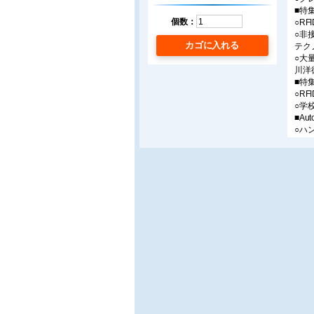
■特
個数：
○R
○非
カゴに入れる
テク
○大
川洋
■特
○R
○学
■Auto
○ハ
■プ
○日
○情
伸樹
○ラ
■連
○と
○と