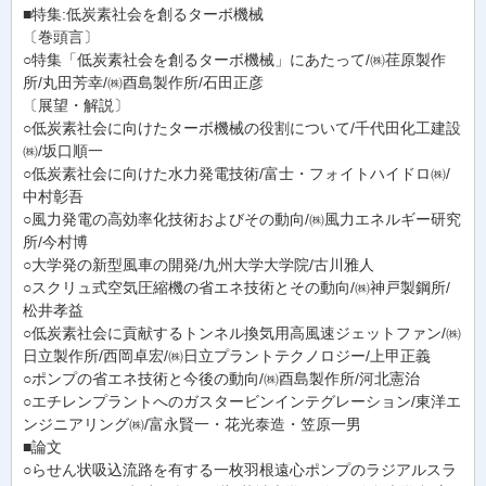
■特集:低炭素社会を創るターボ機械
〔巻頭言〕
○特集「低炭素社会を創るターボ機械」にあたって/㈱荏原製作
所/丸田芳幸/㈱酉島製作所/石田正彦
〔展望・解説〕
○低炭素社会に向けたターボ機械の役割について/千代田化工建設
㈱/坂口順一
○低炭素社会に向けた水力発電技術/富士・フォイトハイドロ㈱/
中村彰吾
○風力発電の高効率化技術およびその動向/㈱風力エネルギー研究
所/今村博
○大学発の新型風車の開発/九州大学大学院/古川雅人
○スクリュ式空気圧縮機の省エネ技術とその動向/㈱神戸製鋼所/
松井孝益
○低炭素社会に貢献するトンネル換気用高風速ジェットファン/㈱
日立製作所/西岡卓宏/㈱日立プラントテクノロジー/上甲正義
○ポンプの省エネ技術と今後の動向/㈱酉島製作所/河北憲治
○エチレンプラントへのガスタービンインテグレーション/東洋エ
ンジニアリング㈱/富永賢一・花光泰造・笠原一男
■論文
○らせん状吸込流路を有する一枚羽根遠心ポンプのラジアルスラ