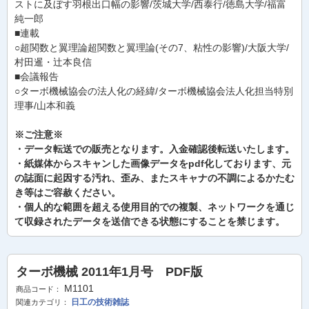
ストに及ぼす羽根出口幅の影響/茨城大学/西泰行/徳島大学/福富
純一郎
■連載
○超関数と翼理論超関数と翼理論(その7、粘性の影響)/大阪大学/
村田暹・辻本良信
■会議報告
○ターボ機械協会の法人化の経緯/ターボ機械協会法人化担当特別
理事/山本和義
※ご注意※
・データ転送での販売となります。入金確認後転送いたします。
・紙媒体からスキャンした画像データをpdf化しております、元
の誌面に起因する汚れ、歪み、またスキャナの不調によるかたむ
き等はご容赦ください。
・個人的な範囲を超える使用目的での複製、ネットワークを通じ
て収録されたデータを送信できる状態にすることを禁じます。
ターボ機械 2011年1月号 PDF版
M1101
商品コード：
日工の技術雑誌
関連カテゴリ：