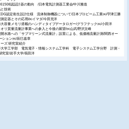
EC 61508認証計器の動向 /日本電気計測器工業会/中川雅造
品と技術
HEDG認定衛生設計仕様 流体制御機器について/日本プロビーム工業㈱/宇津江勝
重測定器とその応用/㈱イマダ/今田充洋
GB大容量メモリ搭載のハンディタイプデータロガー/グラフテック㈱/小田洋
リオリ質量流量計事業への参入と今後の展望/㈱山武/野沢文峰
設開水路への「サブマリーン式流量計」設置による、低価格流量計測/関西オー
ーション㈱/辰巳嘉章
リーズ:研究室紹介
手大学工学部 電気電子・情報システム工学科 電子システム工学分野 計測・
研究室/岩手大学/長田洋
載
ID制御系を支える周辺技術の深耕とその応用 第1回
なラプラス変換法(その1:なぜ必要か?)/ワイド制御技術研究所/広井和男
気の世紀へ 第84回/
栄寿
ラム
げぬき地蔵が選ぶ 元気をくれる経営者紹介 第6回 ㈱PROVA 鈴木洋樹氏
術者養成雑感 40
品ガイド
度計
EMIMAインフォメーション
JCSS見学会」(温度標準)