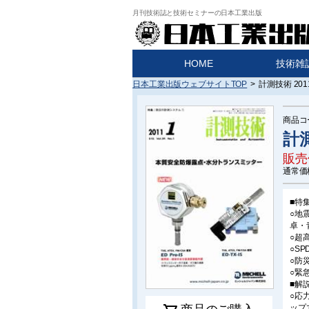
月刊技術誌と技術セミナーの日本工業出版
HOME
技術雑
日本工業出版ウェブサイトTOP
>
計測技術 20
商品コ
計測
販売
通常価
■特
○地
卓・
○超
○S
○防
○緊
■解
○応
ップ