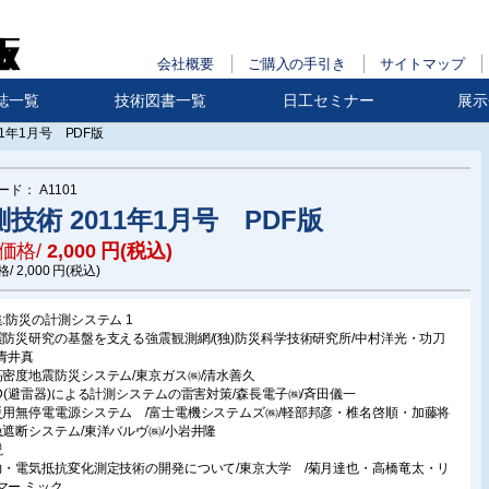
会社概要
ご購入の手引き
サイトマップ
誌一覧
技術図書一覧
日工セミナー
展示
11年1月号 PDF版
ード：
A1101
技術 2011年1月号 PDF版
価格/
2,000
円(税込)
格/
2,000
円(税込)
集:防災の計測システム 1
震防災研究の基盤を支える強震観測網/(独)防災科学技術研究所/中村洋光・功刀
青井真
高密度地震防災システム/東京ガス㈱/清水善久
PD(避雷器)による計測システムの雷害対策/森長電子㈱/斉田儀一
災用無停電電源システム /富士電機システムズ㈱/軽部邦彦・椎名啓順・加藤将
急遮断システム/東洋バルヴ㈱/小岩井隆
説
力・電気抵抗変化測定技術の開発について/東京大学 /菊月達也・高橋竜太・リ
マー ミック