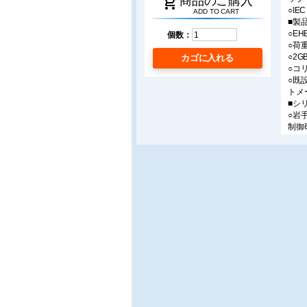
shopping_cart
商品のご購入
○I
ADD TO CART
■製
○E
個数：
○荷
○2
カゴに入れる
○コ
○既
トメ
■シ
○岩
制御
■連
○P
便利
○電
松本
■コ
○と
○技
■製
○粘
■J
○「