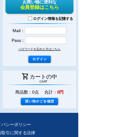
お買い物に便利な
会員登録はこちら
ログイン情報を記憶する
Mail：
Pass：
パスワードを忘れた方はこちら
shopping_cart
カートの中
CART
商品数：0点 合計：
0円
イバシーポリシー
商取引に関する法律