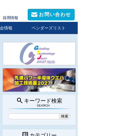
お問い合わせ
採用情報
会情報
ベンダーズリスト
search
キーワード検索
SEARCH
list_alt
カテゴリー