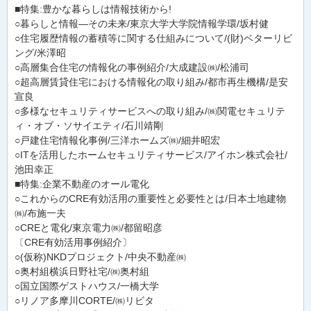
■特集:豊かな暮らしは情報技術から!
○暮らしと情報―その未来/東京大学大学院情報学環/坂村健
○住宅履歴情報の蓄積等に関する仕組みについて/(財)ベターリビ
ング/米澤昭
○高層集合住宅の情報化の事例紹介/大成建設㈱/松浦司
○超高層賃貸住宅における情報化の取り組み/都市再生機構/是安
宣良
○多様なセキュリティサービスへの取り組み/㈱関電セキュリテ
ィ・オブ・ソサイエティ/石川靖剛
○戸建住宅情報化事例/三洋ホームズ㈱/細井昭宏
○ITを活用したホームセキュリティサービス/アイホン株式会社/
池田幸正
■特集:企業不動産のオール電化
○これからのCRE有効活用の重要性と必要性とは/日本土地建物
㈱/布施一夫
○CREと電化/東京電力㈱/都留昭彦
〔CRE有効活用事例紹介〕
○(仮称)NKDプロジェクト/中央不動産㈱
○奥村組横浜日野社宅/㈱奥村組
○国立国際ゲストハウス/一橋大学
○リノア多摩川CORTE/㈱リビタ