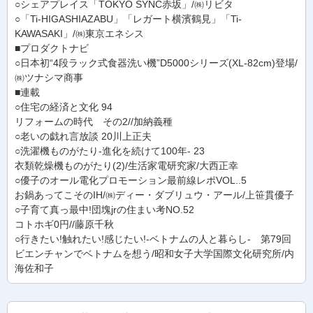
○シェアプレイス「TOKYO SYNC赤坂」/㈱リビタ
○「Ti-HIGASHIAZABU」「レガート横濱鶴見」「Ti-
KAWASAKI」/㈱東京エネシス
■プロダクトナビ
○日本初“4段ラック式食器洗い機”D5000シリーズ(XL-82cm)登場/
㈱ツナシマ商事
■連載
○住宅の経済と文化 94
リフォームの時代 その2//加納義種
○老いの戯れ言放談 20川上正夫
○洗濯機ものがたり-進化を続けて100年- 23
衣類乾燥機ものがたり(2)/生活家電研究家/大西正幸
○優子のオール電化プロモーション最前線レポVOL..5
お鍋あってこそのIH/㈱ディー・ダブリュウ・アール/上笹貫優子
○子育て真っ最中!団塊jrの住まい考NO.52
コトホギ0円//藤原千秋
○行きたい!触れたい!感じたい!-ベトナムの人と暮らし- 第79回
ビエンチャンでベトナムを想う/昭和女子大学国際文化研究所/内
海佐和子