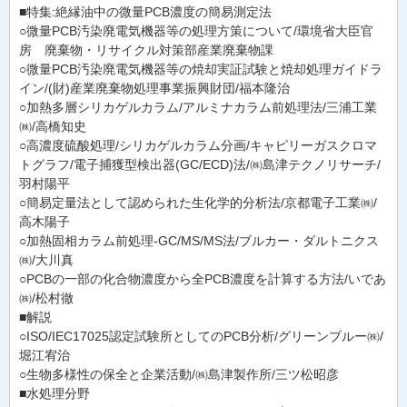
■特集:絶縁油中の微量PCB濃度の簡易測定法
○微量PCB汚染廃電気機器等の処理方策について/環境省大臣官
房 廃棄物・リサイクル対策部産業廃棄物課
○微量PCB汚染廃電気機器等の焼却実証試験と焼却処理ガイドラ
イン/(財)産業廃棄物処理事業振興財団/福本隆治
○加熱多層シリカゲルカラム/アルミナカラム前処理法/三浦工業
㈱/高橋知史
○高濃度硫酸処理/シリカゲルカラム分画/キャピリーガスクロマ
トグラフ/電子捕獲型検出器(GC/ECD)法/㈱島津テクノリサーチ/
羽村陽平
○簡易定量法として認められた生化学的分析法/京都電子工業㈱/
高木陽子
○加熱固相カラム前処理-GC/MS/MS法/ブルカー・ダルトニクス
㈱/大川真
○PCBの一部の化合物濃度から全PCB濃度を計算する方法/いであ
㈱/松村徹
■解説
○ISO/IEC17025認定試験所としてのPCB分析/グリーンブルー㈱/
堀江宥治
○生物多様性の保全と企業活動/㈱島津製作所/三ツ松昭彦
■水処理分野