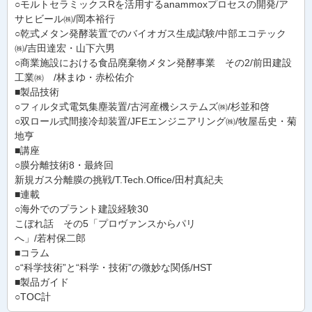
○モルトセラミックスRを活用するanammoxプロセスの開発/ア
サヒビール㈱/岡本裕行
○乾式メタン発酵装置でのバイオガス生成試験/中部エコテック
㈱/吉田達宏・山下六男
○商業施設における食品廃棄物メタン発酵事業 その2/前田建設
工業㈱ /林まゆ・赤松佑介
■製品技術
○フィルタ式電気集塵装置/古河産機システムズ㈱/杉並和啓
○双ロール式間接冷却装置/JFEエンジニアリング㈱/牧屋岳史・菊
地亨
■講座
○膜分離技術8・最終回
新規ガス分離膜の挑戦/T.Tech.Office/田村真紀夫
■連載
○海外でのプラント建設経験30
こぼれ話 その5「プロヴァンスからパリ
へ」/若村保二郎
■コラム
○“科学技術”と“科学・技術”の微妙な関係/HST
■製品ガイド
○TOC計