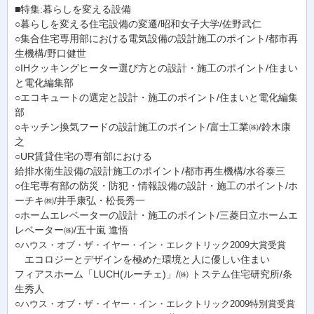
■特集:暮らしを変える設備
○暮らしを変える住宅設備の変遷/昭和女子大学/佐野武仁
○集合住宅専用部における電気設備の設計施工のポイント/都市再
生機構/野口健世
○IHクッキングヒーター選び方との設計・施工のポイント/住まい
と電化編集部
○エコキュートの選定と設計・施工のポイント/住まいと電化編集
部
○キッチン換気フードの設計施工のポイント/富士工業㈱/鈴木康
之
○UR賃貸住宅の専有部における
給排水衛生設備の設計施工のポイント/都市再生機構/水谷泰三
○住宅専有部の防災・防犯・情報設備の設計・施工のポイント/ホ
ーチキ㈱/井手康弘・松長秀一
○ホームエレベーターの設計・施工のポイント/三菱日立ホームエ
レベーター㈱/五十嵐 進悟
○
ハウス・オブ・ザ・イヤー・イン・エレクトリック2009大賞受賞
エコロジーとデザインを極めた環境と人に優しい住まい
フィアスホーム「LUCH(ルーチェ)」/㈱ トステム住宅研究所/条
生秀人
○
ハウス・オブ・ザ・イヤー・イン・エレクトリック2009特別賞受賞