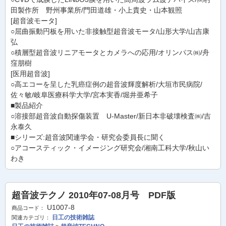
田製作所 野州事業所/門田道雄・小上貴史・山本観照
[超音波モータ]
○屈曲振動円板を用いた非接触型超音波モータ/山形大学/山吉康
弘
○積層型超音波リニアモータとカメラへの応用/オリンパス㈱/舟
窪朋樹
[医用超音波]
○高エコーを呈した乳癌症例の超音波輝度解析/大垣市民病院/
佐々敏/岐阜医療科学大学/宮本実香/堀井亜希子
■製品紹介
○溶接部超音波自動探傷装置 U-Master/新日本非破壊検査㈱/吉
永泰久
■シリーズ:超音波関連学会・研究会委員長に聞く
○アコースティック・イメージング研究会/湘南工科大学/秋山い
わき
超音波テクノ 2010年07-08月号 PDF版
U1007-8
商品コード：
日工の技術雑誌
関連カテゴリ：