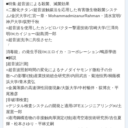
■特集:超音波による殺菌、滅菌効果
○二酸化チタン/超音波触媒法を応用した有害微生物殺菌システ
ム/金沢大学/仁宮一章・MohammadmizanurRahman・清水宣明/
神戸大学/荻野千秋
○超音波を使用したカンピロバクター撃退技術/宮崎大学/三澤尚
明/㈱カイジョー/副島潤一郎
○超音波洗浄に共役させた
「
消毒能」の発生手段/㈱エロイカ・コーポレーション/鴫原學徳
■解説
[超音波計測]
○超音波照射時間の変化によるナノダイヤモンド微粒子の分
散への影響/(独)産業技術総合研究所/内田武吉・菊池恒男/桐蔭横
浜大学/青木貴弘
○金属薄膜の高速弾性回復現象/大阪大学/中村暢伴・荻博次・平
尾雅彦
[非破壊検査]
○デジタル検査システムの開発と適用/JFEエンジニアリング㈱/土
屋憲一郎
○港湾鋼構造物の非接触肉厚測定/(独)港湾空港技術研究所/吉住夏
輝・松本さゆり・平林丈嗣