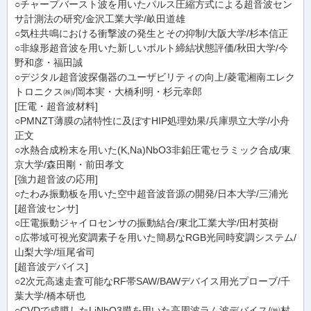
○チャープバースト波を用いたパルス圧縮方式による超音波セン
サ計測法の研究/金沢工業大学/畝田道雄
○気柱共鳴における衝撃波の発生とその抑制/大阪大学/杉本信正
○非線形超音波を用いた新しいボルト締結状態評価/秋田大学/今
野和彦・福田誠
○デジタル超音波探傷器のユーザビリティの向上/菱電湘南エレク
トロニクス㈱/岡本実・大橋利明・杉元幸郎
[圧電・超音波材料]
○PMNZT薄膜の諸特性に及ぼすHIP処理効果/兵庫県立大学/小舟
正文
○水熱合成粉末を用いた(K,Na)NbO3非鉛圧電セラミック合成/東
京大学/森田剛・前田孝文
[強力超音波の応用]
○たわみ振動板を用いた空中超音波音源の開発/日本大学/三浦光
[超音波センサ]
○圧電振動ジャイロセンサの振動結合/東北工業大学/田村英樹
○広帯域可視光変調素子を用いた簡易なRGB光同時変調システム/
山梨大学/垣尾省司
[超音波デバイス]
○2次元高速走査可能なRF帯SAW/BAWデバイス用光プローブ/千
葉大学/橋本研也
○CVDで成膜したLiNbO3膜を用いた高周波ラム波デバイス/㈱村