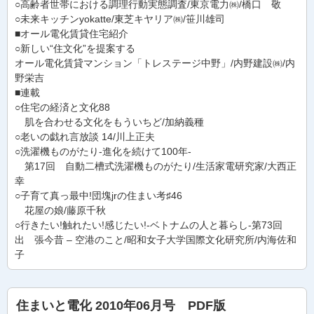
○高齢者世帯における調理行動実態調査/東京電力㈱/橋口 敬
○未来キッチンyokatte/東芝キヤリア㈱/笹川雄司
■オール電化賃貸住宅紹介
○新しい“住文化”を提案する
オール電化賃貸マンション「トレステージ中野」/内野建設㈱/内
野栄吉
■連載
○住宅の経済と文化88
肌を合わせる文化をもういちど/加納義種
○老いの戯れ言放談 14/川上正夫
○洗濯機ものがたり-進化を続けて100年-
第17回 自動二槽式洗濯機ものがたり/生活家電研究家/大西正
幸
○子育て真っ最中!団塊jrの住まい考♯46
花屋の娘/藤原千秋
○行きたい!触れたい!感じたい!-ベトナムの人と暮らし-第73回
出 張今昔 – 空港のこと/昭和女子大学国際文化研究所/内海佐和
子
住まいと電化 2010年06月号 PDF版