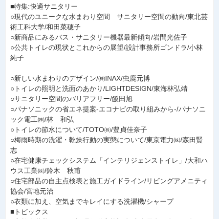
■特集:快適サニタリー
○現代のユニークな水まわり空間 サニタリー空間の動向/東北芸
術工科大学/和田菜穂子
○新商品にみるバス・サニタリー機器最新傾向/岩間光佐子
○公共トイレの現状とこれからの展望/設計事務所ゴンドラ/小林
純子
○新しい水まわりのデザイン/㈱INAX/虫鹿元博
○トイレの照明と洗面のあかり/LIGHTDESIGN/東海林弘靖
○サニタリー空間のバリアフリー/飯田旭
○パナソニックの省エネ提案-エコナビの取り組みから-/パナソニ
ック電工㈱/林 和弘
○トイレの節水について/TOTO㈱/豊貞佳奈子
○梅雨時期の洗濯・乾燥行動の実態について/東京電力㈱/森田賢
志
○在宅健康チェックシステム「インテリジェンストイレ」/大和ハ
ウス工業㈱/鈴木 秋甫
○住宅部品の自主点検表と施工ガイドライン/リビングアメニティ
協会/宮地元治
○衣類に加え、空気までキレイにする洗濯機/シャープ
■トピックス