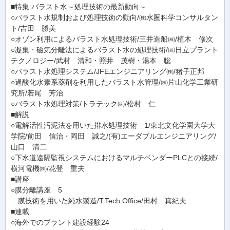
■特集:バラスト水～処理技術の最新動向～
○バラスト水規制および処理技術の動向/㈱水圏科学コンサルタン
ト/吉田 勝美
○オゾン利用によるバラスト水処理技術/三井造船㈱/植木 修次
○凝集・磁気分離法によるバラスト水の処理技術/㈱日立プラント
テクノロジー/武村 清和・照井 茂樹・湯本 聡
○バラスト水処理システム/JFEエンジニアリング㈱/猪子正邦
○過酸化水素系薬剤を利用したバラスト水管理/㈱片山化学工業研
究所/若尾 芳治
○バラスト水処理対策/トラテック㈱/松村 仁
■解説
○電解活性汚泥法を用いた排水処理技術 1/東北文化学園大学大
学院/前田 信治・岡田 誠之/(有)エーダブルエンジニアリング/
山口 清二
○下水道遠隔監視システムにおけるマルチベンダーPLCとの接続/
横河電機㈱/花登 重夫
■講座
○膜分離講座 5
膜技術を用いた純水製造/T.Tech.Office/田村 真紀夫
■連載
○海外でのプラント建設経験24