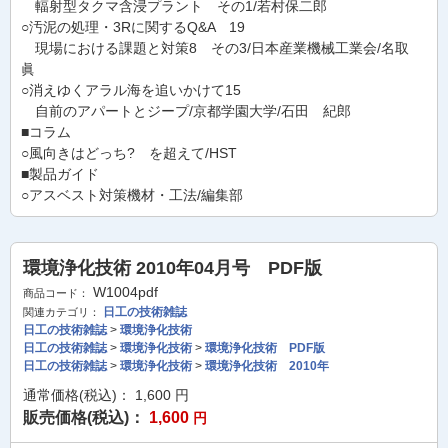
輻射型タクマ含浸プラント その1/若村保二郎
○汚泥の処理・3Rに関するQ&A 19
現場における課題と対策8 その3/日本産業機械工業会/名取
眞
○消えゆくアラル海を追いかけて15
自前のアパートとジープ/京都学園大学/石田 紀郎
■コラム
○風向きはどっち? を超えて/HST
■製品ガイド
○アスベスト対策機材・工法/編集部
環境浄化技術 2010年04月号 PDF版
W1004pdf
商品コード：
日工の技術雑誌
関連カテゴリ：
日工の技術雑誌
>
環境浄化技術
日工の技術雑誌
>
環境浄化技術
>
環境浄化技術 PDF版
日工の技術雑誌
>
環境浄化技術
>
環境浄化技術 2010年
通常価格(税込)：
1,600
円
販売価格(税込)：
1,600
円