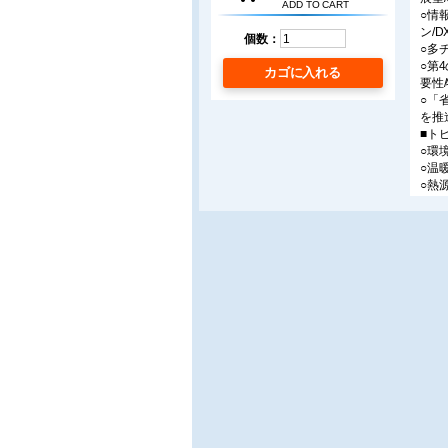
ADD TO CART
○情
ン/D
個数：
○多
○第
カゴに入れる
要性
○「
を推
■ト
○環
○温
○熱
合住
■連
○住
マン
○老
○洗
-第
○子
合宿
○行
第7
PD