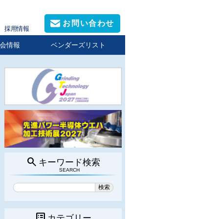
お問い合わせ
採用情報
会情報
ベンダーズリスト
search
キーワード検索
SEARCH
list_alt
カテゴリー