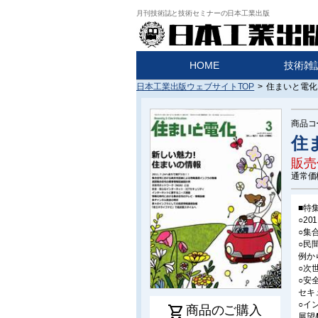
月刊技術誌と技術セミナーの日本工業出版
HOME
技術雑
日本工業出版ウェブサイトTOP
>
住まいと電化 2
商品コ
住ま
販売
通常価
■特
○20
○集
○民
例か
○次
○安
セキ
○イ
shopping_cart
商品のご購入
展望