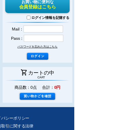
お買い物に便利な
会員登録はこちら
ログイン情報を記憶する
Mail：
Pass：
パスワードを忘れた方はこちら
shopping_cart
カートの中
CART
商品数：0点 合計：
0円
イバシーポリシー
商取引に関する法律