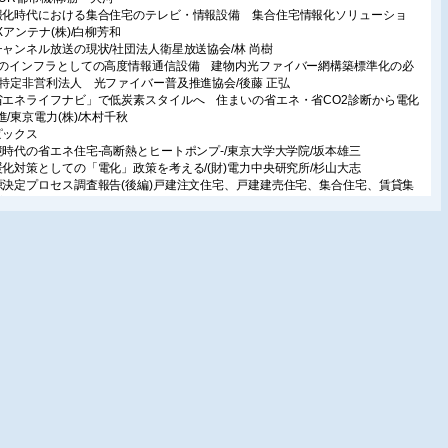
報化時代における集合住宅のテレビ・情報設備 集合住宅情報化ソリューショ
Xアンテナ(株)/白柳芳和
チャンネル放送の現状/社団法人衛星放送協会/林 尚樹
4のインフラとしての高度情報通信設備 建物内光ファイバー網構築標準化の必
/特定非営利法人 光ファイバー普及推進協会/後藤 正弘
省エネライフナビ」で低炭素スタイルへ 住まいの省エネ・省CO2診断から電化
進/東京電力(株)/木村千秋
ピックス
境時代の省エネ住宅-高断熱とヒートポンプ-/東京大学大学院/坂本雄三
暖化対策としての「電化」政策を考える/(財)電力中央研究所/杉山大志
源決定プロセス調査報告(後編)戸建注文住宅、戸建建売住宅、集合住宅、賃貸集
宅/関西電力(株)/冨田和俊
載
宅の経済と文化85
ション産業を考える/加納義種
いの戯れ言放談 11/川上正夫
濯機ものがたり-進化を続けて100年-
14回 1層式洗濯機ものがたり/生活家電研究家/大西正幸
育て真っ最中!団塊jrの住まい考43
の日々/藤原千秋
きたい!触れたい!感じたい!-ベトナムの人と暮らし-
0回「出張今昔-往復便のこと」/昭和女子大学国際文化研究所/内海佐和子
F版バックナンバー販売ご注意