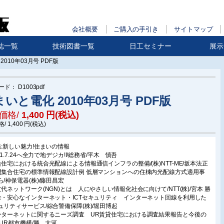
会社概要
ご購入の手引き
サイトマップ
誌一覧
技術図書一覧
日工セミナー
展示
010年03月号 PDF版
ード：
D1003pdf
いと電化 2010年03月号 PDF版
価格/
1,400
円(税込)
格/
1,400
円(税込)
集:新しい魅力!住まいの情報
11.7.24へ全力で地デジカ!!/総務省/平木 慎吾
合住宅における統合光配線による情報通信インフラの整備/(株)NTT-ME/坂本法正
間集合住宅の標準情報配線設計例 低層マンションへの住棟内光配線方式適用事
ら/神保電器(株)/藤田昌宏
世代ネットワーク(NGN)とは 人にやさしい情報化社会に向けて/NTT(株)/宮本 勝
全・安心なインターネット・ICTセキュリティ インターネット回線を利用した
ュリティサービス/綜合警備保障(株)/堀田博起
ンターネットに関するニーズ調査 UR賃貸住宅における調査結果報告と今後の
/UR都市機構/勝 大河