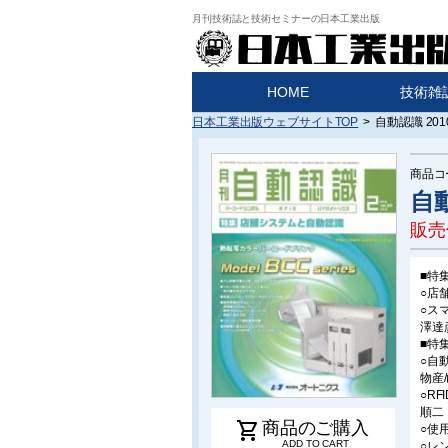
月刊技術誌と技術セミナーの日本工業出版
HOME
技術雑
日本工業出版ウェブサイトTOP
>
自動認識 20
商品コ
自動
販売
■特
○店
○ス
澤達
■特
○自
物産
○R
順二
shopping_cart
商品のご購入
○使
ADD TO CART
○レ