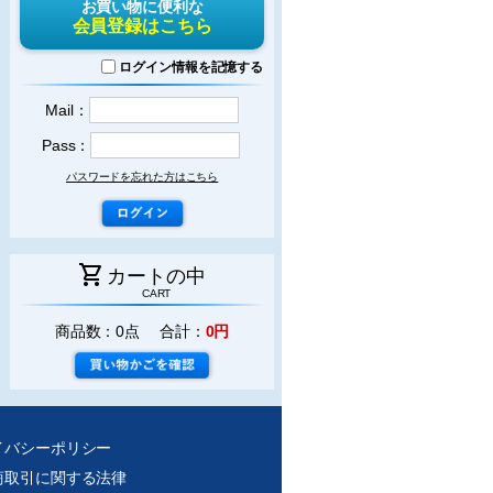
お買い物に便利な
会員登録はこちら
ログイン情報を記憶する
Mail：
Pass：
パスワードを忘れた方はこちら
shopping_cart
カートの中
CART
商品数：0点 合計：
0円
イバシーポリシー
商取引に関する法律