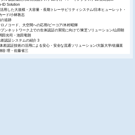
-ID Solution
Tを活用した大規模・大容量・長期トレーサビリティシステム/日本ヒューレット・
カード/小林敦志
題の追跡
クロノコード、大空間への応用/ビーコア/木村昭輝
ープンネットワーク上での生体認証の実現に向けて/東芝ソリューション/山田朝
岡田光司・池田竜朗
体差認証システムの紹介 3
差認証技術の活用による安心・安全な流通ソリューション/大阪大学/佐藤直
桐谷 理・佐藤省三
ロダクトA
ーコードやRFIDを使うシステムを補完するカラーコード(TM)/カラージップジャ
/五島法雄
ーコード生成コンポーネントを使用したシステム開発/アドバンスソフトウェア/
充孝
載
マート・ユビキタスネット社会に進化する電子自治体 第1回/妙典企画/波形昭彦
動認識技術のための無線ネットワーク技術入門 第3回/千葉大学/阪田史郎
とん理解シリーズ! RFID編 第5回/オムロン/大塚 裕
体認証基礎講座 第6回/法務省入国管理局/君塚 宏
ことん理解シリーズ! バーコード編 第10回/自動認識システム協会/佐藤光昭
動認識技術のための画像認識技術入門 第10回/愛媛大学/井門 俊/イーコンピュー
金澤知典・井門 忍