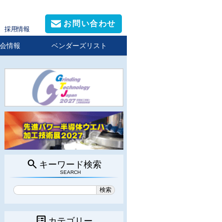
お問い合わせ
採用情報
会情報
ベンダーズリスト
search
キーワード検索
SEARCH
list_alt
カテゴリー