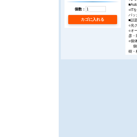
■Auto
個数：
○I
パッ
カゴに入れる
■話
○光
○オ
彦・
○個
個体
樹・
■プ
○バ
パン
○バ
魚見
■連
○ス
○自
○とこ
○生
○と
○自
ト/