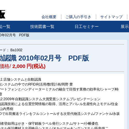
会社概要
ご購入の手引き
サイトマップ
誌一覧
技術図書一覧
日工セミナー
展示
10年02月号 PDF版
ード：
Ba1002
認識 2010年02月号 PDF版
価格/
2,000
円(税込)
集1:店舗システムと自動認識
舗システムの中でのRFID利活用/数理計画/岡野 豊
マートフォンとハンディーターミナルの融合で目指す業務の効率化/シャープ/柿
彦
集2:2009年自動認識システム大賞受賞システムプレゼンテーション
動認識技術による位置空間情報の取得、活用とアパレル生産性向上モデル/住金
/山内秀樹
FIDで出荷搬送ラインをフルコントールする次世代物流システム/ファンケル/永坂
用者登録用はがき・保守銘板ラベル発行システム/サトー/小幡優也
ンタル仮設機材入出荷検品システム/オカベマーキングシステム/長島慎二