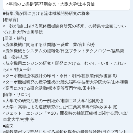
○年頭のご挨拶/第37期会長・大阪大学/辻本良信
■特集:我が国における流体機械開発研究の将来
[巻頭言]
○「我が国における流体機械開発研究の将来」の特集号企画につい
て/九州大学/古川明徳
[展望・解説]
○流体機械に関連する諸問題/三菱重工業/宮川和芳
○流体機械とシステムの複雑化/日立プラントテクノロジー/福島康
雄・松井志郎
○航空機用エンジンの研究と開発における、むかし・いま・これか
ら/IHI/勝又一郎
○ターボ機械流体設計の昨日・今日・明日/荏原製作所/後藤 彰
○ターボ機械研究の産学連携/北陸先端科学技術大学院大学/山本和義
○高専における研究活動/熊本高等専門学校/田中禎一
[随筆・サロン]
○大学での研究活動の一例紹介/湘南工科大学/北洞貴也
○大学・高専による連携研究/北九州工業高等専門学校/塚本 寛
○ジェット・エンジン「ネ20」開発時の軸流圧縮機に関する思い出/
東北大学/村井 等
■論文
○鋳鉄製ポンプ部品に生ずる黒鉛化腐食の超音波診断/日立プラント