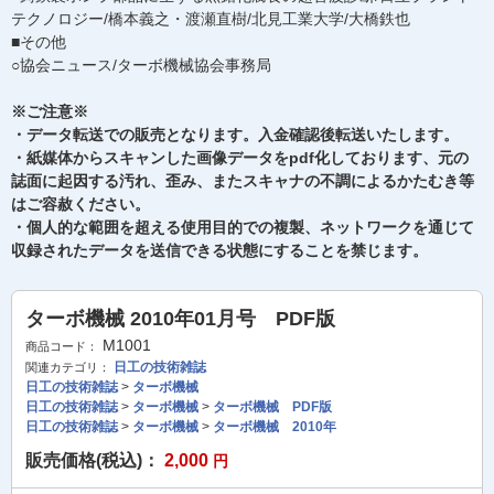
テクノロジー/橋本義之・渡瀬直樹/北見工業大学/大橋鉄也
■その他
○協会ニュース/ターボ機械協会事務局
※ご注意※
・データ転送での販売となります。入金確認後転送いたします。
・紙媒体からスキャンした画像データをpdf化しております、元の
誌面に起因する汚れ、歪み、またスキャナの不調によるかたむき等
はご容赦ください。
・個人的な範囲を超える使用目的での複製、ネットワークを通じて
収録されたデータを送信できる状態にすることを禁じます。
ターボ機械 2010年01月号 PDF版
M1001
商品コード：
日工の技術雑誌
関連カテゴリ：
日工の技術雑誌
>
ターボ機械
日工の技術雑誌
>
ターボ機械
>
ターボ機械 PDF版
日工の技術雑誌
>
ターボ機械
>
ターボ機械 2010年
販売価格(税込)：
2,000
円