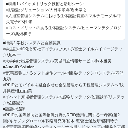
■特集1:バイオメトリック技術と活用シーン
○顔認証ソリューション/大日本印刷/近田恭之
○入退室管理システムにおける生体認証装置のマルチモーダル/中
央電子/中村 肇
○コストメリットのある生体認証システム/ヒューマンテクノロジ
ーズ/奥畑和行
■特集2:学校システムと自動認識
○学生証のIC化と弊社アイテムについて/富士フイルムイメージテッ
ク/丸本 一
○大学向け出席管理システム/茨城日立情報サービス/鈴木雅美
■Auto-ID Solution
○音声認識によるソフト操作ツールの開発/テックシロシステム/四郎
丸功
○RFIDとモバイルを融合させた金型管理から工程管理システムへ/浅
井興産/北山由美
○イベント来場者管理システムの提案/リンテック/佐藤誠子/リンテッ
ク/佐藤誠子
■話題の追跡
○RFIDの国際動向と国際物流分野のRFID活用に関する一考察(第2
回)/キヤノングローバル戦略研究所/柏木 恵/富士通総研/藤岡玲子
○携帯電話搭載無線ハンディターミナル用ミドルウェアの開発と可能