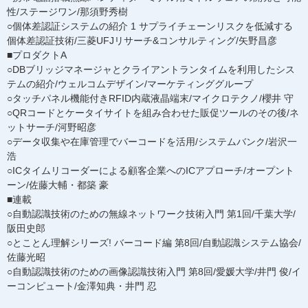
性/ステージワン/那須野秀樹
○個体差認証システムの紹介 1 サプライチェーンリスクを低減する
個体差認証技術/三菱UFJリサーチ&コンサルティング/矢野昌彦
■プロダクトA
○DBブリッジマネージャとクライアントランタイムを利用したシス
テムの紹介/ウェルコムデザイン/マーケティンググループ
○タッチパネル機能付きRFID内蔵液晶端末/マイクロテクノ/櫻井 守
○QRコードとケータイサイトを組み合わせた販促ツールのその後/ネ
ットサーチ/河野昭彦
○データ収集や在庫管理でバーコードを活用/システムバンク/岩沢一
浩
○ICタイムリコーダーによる顧客企業へのICアプローチ/オープント
ーン/佐藤大輔・都築 豪
■連載
○自動認識技術のための無線ネットワーク技術入門 第1回/千葉大学/
阪田史郎
○とことん理解シリーズ! バーコード編 第8回/自動認識システム協会/
佐藤光昭
○自動認識技術のための画像認識技術入門 第8回/愛媛大学/井門 俊/イ
ーコンピュート/金澤知典・井門 忍