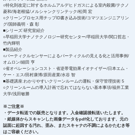
○特化則改定に対するホルムアルデヒドガスによる室内殺菌/テクノ
菱和/海老根猛/メルシャンクリンテック/松岡 宏
○クリーンプロセス用チップID書き込み技術/コマツエンジニアリン
グ/国師義明・森 彰
■シリーズ:研究室紹介
○早稲田大学ナノテクノロジー研究センター/早稲田大学/関口哲志・
竹内輝明
■製品紹介
○パーティクルセンサーによるパーティクルの見える化と活用事例/
オムロン/細田 亨
○省オペレーションコスト・省逆帯電効果イオナイザー/日本エム・
ケー・エス/田村康博/原田産業/水谷 智
■基礎講座:わかりやすいクリーンルームの運転・保守管理技術 5
○クリーンルームの導入計画で忘れてはならない基本事項/福井工業
大学/浅田敏勝
※ご注意※
・データ転送での販売となります。入金確認後転送いたします。
・紙媒体からスキャンした画像データをpdf化しております、元の
誌面に起因する汚れ、歪み、またスキャナの不調によるかたむき等
はご容赦ください。