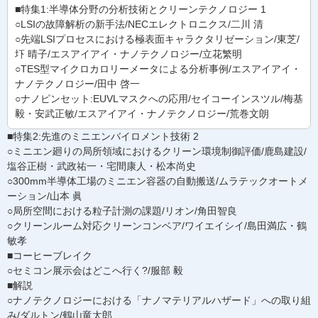
■特集1:半導体分野の分析技術とクリーンテクノロジー 1
○LSIの故障解析の新手法/NECエレクトロニクス/二川 清
○先端LSIプロセスにおける極表面キャラクタリゼーション/東芝/
圷 晴子/エスアイアイ・ナノテクノロジー/立花繁明
○TES型マイクロカロリーメータによる分析事例/エスアイアイ・
ナノテクノロジー/田中 啓一
○ナノピンセット:EUVLマスクへの応用/セイコーインスツル/梅基
毅・安武正敏/エスアイアイ・ナノテクノロジー/荒巻文朗
■特集2:先進のミニエンバイロメント技術 2
○ミニエン廻りの局所領域におけるクリーン環境制御評価/鹿島建設/
塩谷正樹・武政祐一・宅間康人・松本尚史
○300mm半導体工場のミニエン容器の自動搬送/ムラテックオートメ
ーション/山本 眞
○局所空間における粒子計測の課題/リオン/角田智良
○クリーンルーム対応クリーンコンベア/ワイエイシイ/島田満広・鶴
敏孝
■コーヒーブレイク
○セミコン展示会はどこへ行く?/服部 毅
■解説
○ナノテクノロジーにおける「ナノマテリアルハザード」への取り組
み/ダルトン/鶴山竜太郎