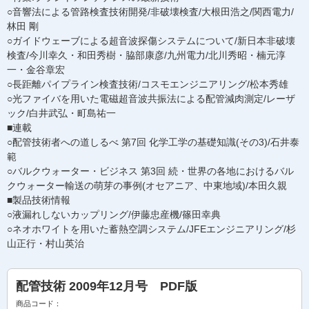
○音響法による管路検査技術開発/非破壊検査/大根田浩之/関西電力/
林田 剛
○ガイドウェーブによる超音波探傷システムについて/新日本非破壊
検査/今川幸久・和田秀樹・脇部康彦/九州電力/北川秀昭・楠元淳
一・金谷章宏
○長距離パイプライン検査技術/コスモエンジニアリング/松本秀雄
○光ファイバを用いた電磁超音波共振法による配管減肉測定/レーザ
ック/白井武弘・町島祐一
■連載
○配管技術者への道しるべ 第7回 化学工学の基礎知識(その3)/石井泰
範
○バルクウォーター・ビジネス 第3回 続・世界の各地におけるバル
クウォーター輸送の萌芽の事例(オセアニア、中東地域)/本田久親
■製品技術情報
○液漏れしないカップリング/伊藤忠産機/篠田幸典
○ネオホワイトを用いた蓄熱空調システム/JFEエンジニアリング/杉
山正行・村山英治
配管技術 2009年12月号 PDF版
商品コード：