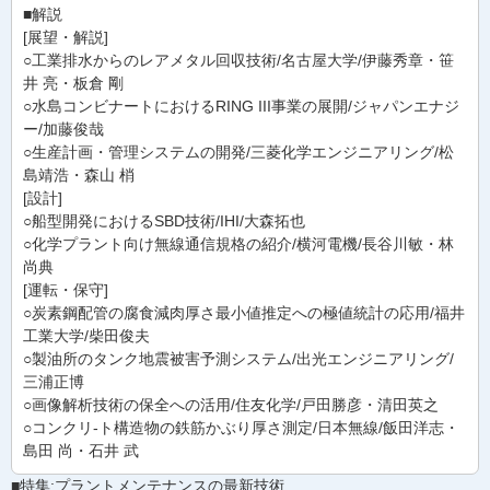
■解説
[展望・解説]
○工業排水からのレアメタル回収技術/名古屋大学/伊藤秀章・笹
井 亮・板倉 剛
○水島コンビナートにおけるRING III事業の展開/ジャパンエナジ
ー/加藤俊哉
○生産計画・管理システムの開発/三菱化学エンジニアリング/松
島靖浩・森山 梢
[設計]
○船型開発におけるSBD技術/IHI/大森拓也
○化学プラント向け無線通信規格の紹介/横河電機/長谷川敏・林
尚典
[運転・保守]
○炭素鋼配管の腐食減肉厚さ最小値推定への極値統計の応用/福井
工業大学/柴田俊夫
○製油所のタンク地震被害予測システム/出光エンジニアリング/
三浦正博
○画像解析技術の保全への活用/住友化学/戸田勝彦・清田英之
○コンクリ-ト構造物の鉄筋かぶり厚さ測定/日本無線/飯田洋志・
島田 尚・石井 武
■特集:プラントメンテナンスの最新技術