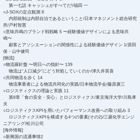
第一七話 キャッシュがすべてだ!/福田 一
○J-SOXの定点観測 8
内部統制は内部自治であるということ/日本マネジメント総合研究
所/戸村智憲
○意味共鳴のブランド戦戦略 5 〜経験価値デザインによる意味共
鳴〜
顧客とアソシエーションの関係性による経験価値デザイン 1/原田
保・山中健司
[物流]
○物流羅針盤 〜明日への指針〜 139
物流は“人口減少”にどう対処していくのか/津久井英喜
○共同物流を歩く 14
物流事業者による物流共同化の実践/日本物流学会/藤原廣三
○ロジスティクスの理論と実践 11
第8章「食の安全・安心」とロジスティクス/東京海洋大学/川島孝
夫
○ロジスティクスKPIを用いたパフォーマンス改善への取り組み 3
ロジスティクスKPIを構成する4つの要素(その2)/三菱化学エンジ
ニアリング/松川公司
[海外情報]
○新興国の流通事情2