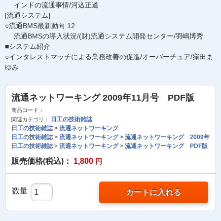
インドの流通事情/河込正道
[流通システム]
○流通BMS最新動向 12
流通BMSの導入状況/(財)流通システム開発センター/羽嶋博秀
■システム紹介
○インタレストマッチによる業務改善の促進/オーバーチュア/窪田ま
ゆみ
流通ネットワーキング 2009年11月号 PDF版
商品コード：
日工の技術雑誌
関連カテゴリ：
日工の技術雑誌
>
流通ネットワーキング
日工の技術雑誌
>
流通ネットワーキング
>
流通ネットワーキング 2009年
日工の技術雑誌
>
流通ネットワーキング
>
流通ネットワーキング PDF版
販売価格(税込)：
1,800
円
数量
カートに入れる