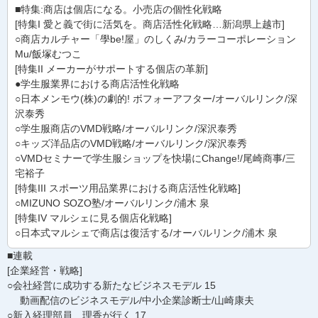
■特集:商店は個店になる。小売店の個性化戦略
[特集I 愛と義で街に活気を。商店活性化戦略…新潟県上越市]
○商店カルチャー「學be!屋」のしくみ/カラーコーポレーション
Mu/飯塚むつこ
[特集II メーカーがサポートする個店の革新]
●学生服業界における商店活性化戦略
○日本メンモウ(株)の劇的! ボフォーアフター/オーバルリンク/深
沢泰秀
○学生服商店のVMD戦略/オーバルリンク/深沢泰秀
○キッズ洋品店のVMD戦略/オーバルリンク/深沢泰秀
○VMDセミナーで学生服ショップを快場にChange!/尾崎商事/三
宅裕子
[特集III スポーツ用品業界における商店活性化戦略]
○MIZUNO SOZO塾/オーバルリンク/浦木 泉
[特集IV マルシェに見る個店化戦略]
○日本式マルシェで商店は復活する/オーバルリンク/浦木 泉
■連載
[企業経営・戦略]
○会社経営に成功する新たなビジネスモデル 15
動画配信のビジネスモデル/中小企業診断士/山崎康夫
○新入経理部員 理香が行く 17