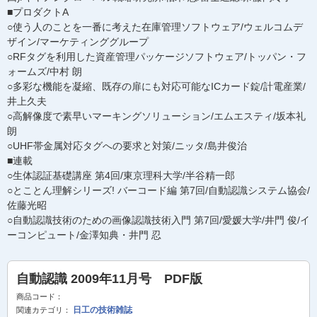
■プロダクトA
○使う人のことを一番に考えた在庫管理ソフトウェア/ウェルコムデ
ザイン/マーケティンググループ
○RFタグを利用した資産管理パッケージソフトウェア/トッパン・フ
ォームズ/中村 朗
○多彩な機能を凝縮、既存の扉にも対応可能なICカード錠/計電産業/
井上久夫
○高解像度で素早いマーキングソリューション/エムエスティ/坂本礼
朗
○UHF帯金属対応タグへの要求と対策/ニッタ/島井俊治
■連載
○生体認証基礎講座 第4回/東京理科大学/半谷精一郎
○とことん理解シリーズ! バーコード編 第7回/自動認識システム協会/
佐藤光昭
○自動認識技術のための画像認識技術入門 第7回/愛媛大学/井門 俊/イ
ーコンピュート/金澤知典・井門 忍
自動認識 2009年11月号 PDF版
商品コード：
日工の技術雑誌
関連カテゴリ：