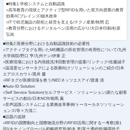
■特集1:学校システムと自動認識
○高等教育の現状とアクティブ型RFIDを用いた双方向授業の教育
効果/ICブレインズ/細木政幸
○ITで幼児施設の防犯と経営を支える/テクノ産業/秋間 忍
○教育分野におけるデジタルペン活用の広がり/大日本印刷/杉原
弘祐
■特集2:医療分野における自動認識技術の必要性
○アクティブタグを用いたME機器の所在管理の有用性について/九州
大学病院/野口 亨/九州テン/伊東 正
○医療現場における内視鏡洗浄回数管理の提案/リンテック/佐藤誠子
○温湿度センサータグによる医療向けソリューションのご紹介/日本
エアロスカウト/黒井 慶
○RFタグが医療現場を救う/NECネッツエスアイ/渡邊 清
■Auto-ID Solution
○Self Service Solution(セルフサービス・ソリューション)新たな顧客
サービスの創出/日本NCR/相馬 薫
○音声認識システムによる業務改革事例/トーヨーカネツソリューシ
ョンズ/等々力清二
■話題の追跡
○RFIDの国際動向と国際物流分野のRFID活用に関する一考察(第1
回)/キヤノングローバル戦略研究所/柏木 恵/富士通総研/藤岡玲子