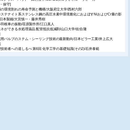
・保守]
料の環境割れの寿命予測と機構/大阪府立大学/西村六郎
ーステナイト系ステンレス鋼の高圧水素中環境脆化におよぼすNiおよびCr量の影
新日本製鐵/大宮慎一・藤井秀樹
心羽根車の振動/荏原製作所/江口真人
エネができる水処理薬品:配管抵抗低減剤/山口大学/佐伯 隆
]
業用バルブのステム・シーリング技術の最新動向/日本ピラー工業/井上広大
載
管技術者への道しるべ 第6回 化学工学の基礎知識(その2)/石井泰範
ルクウォーター・ビジネス 第2回 世界の各地におけるバルクウォーター輸送の萌
事例(アラスカ、グリーンランド)/本田久親
品技術情報
リオリ流量計の最新動向/オーバル/斎藤俊二
圧防爆構造の小形電動バルブアクチュエータ/島津エミット/平中富雄
ンダーズリスト