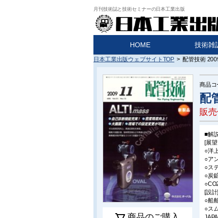
月刊技術誌と技術セミナーの日本工業出版
HOME
技術雑
日本工業出版ウェブサイトTOP
>
配管技術 20
商品コ
配管
販売
■解
[展望
○洋
○ア
○ス
○炭
○C
[設計
○船
○ス
商品のご購入
JA