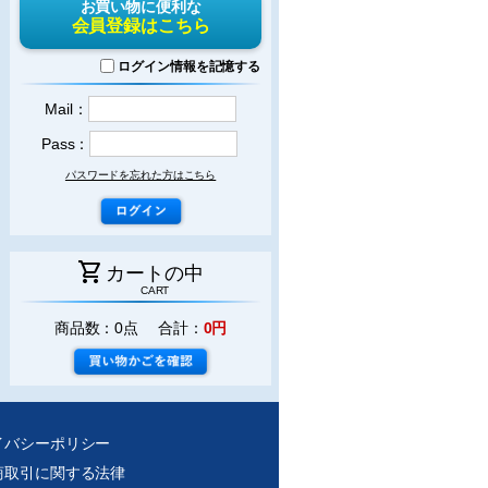
お買い物に便利な
会員登録はこちら
ログイン情報を記憶する
Mail：
Pass：
パスワードを忘れた方はこちら
shopping_cart
カートの中
CART
商品数：0点 合計：
0円
イバシーポリシー
商取引に関する法律