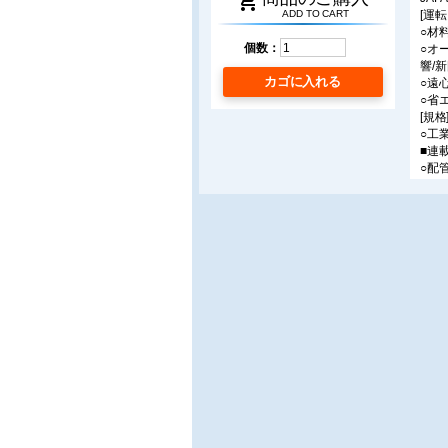
shopping_cart
ADD TO CART
[運転
○材
個数：
○オ
響/
カゴに入れる
○遠
○省
[規格
○工
■連
○配
○バ
芽の
■製
○コ
○耐
■ベ