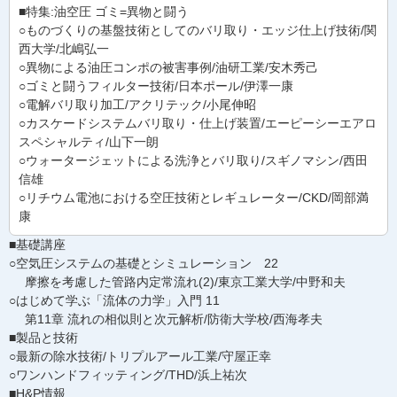
■特集:油空圧 ゴミ=異物と闘う
○ものづくりの基盤技術としてのバリ取り・エッジ仕上げ技術/関
西大学/北嶋弘一
○異物による油圧コンポの被害事例/油研工業/安木秀己
○ゴミと闘うフィルター技術/日本ポール/伊澤一康
○電解バリ取り加工/アクリテック/小尾伸昭
○カスケードシステムバリ取り・仕上げ装置/エーピーシーエアロ
スペシャルティ/山下一朗
○ウォータージェットによる洗浄とバリ取り/スギノマシン/西田
信雄
○リチウム電池における空圧技術とレギュレーター/CKD/岡部満
康
■基礎講座
○空気圧システムの基礎とシミュレーション 22
摩擦を考慮した管路内定常流れ(2)/東京工業大学/中野和夫
○はじめて学ぶ「流体の力学」入門 11
第11章 流れの相似則と次元解析/防衛大学校/西海孝夫
■製品と技術
○最新の除水技術/トリプルアール工業/守屋正幸
○ワンハンドフィッティング/THD/浜上祐次
■H&P情報