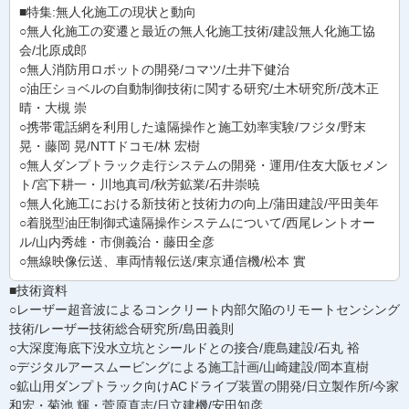
■特集:無人化施工の現状と動向
○無人化施工の変遷と最近の無人化施工技術/建設無人化施工協
会/北原成郎
○無人消防用ロボットの開発/コマツ/土井下健治
○油圧ショベルの自動制御技術に関する研究/土木研究所/茂木正
晴・大槻 崇
○携帯電話網を利用した遠隔操作と施工効率実験/フジタ/野末
晃・藤岡 晃/NTTドコモ/林 宏樹
○無人ダンプトラック走行システムの開発・運用/住友大阪セメン
ト/宮下耕一・川地真司/秋芳鉱業/石井崇暁
○無人化施工における新技術と技術力の向上/蒲田建設/平田美年
○着脱型油圧制御式遠隔操作システムについて/西尾レントオー
ル/山内秀雄・市側義治・藤田全彦
○無線映像伝送、車両情報伝送/東京通信機/松本 實
■技術資料
○レーザー超音波によるコンクリート内部欠陥のリモートセンシング
技術/レーザー技術総合研究所/島田義則
○大深度海底下没水立坑とシールドとの接合/鹿島建設/石丸 裕
○デジタルアースムービングによる施工計画/山崎建設/岡本直樹
○鉱山用ダンプトラック向けACドライブ装置の開発/日立製作所/今家
和宏・菊池 輝・菅原直志/日立建機/安田知彦