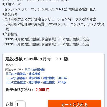
■話題の工法
○セメントスラリーマシンを用いたCFA工法/鹿島道路/桑田直人
■製品紹介
○電子制御のための計測適合ソリューション/イータス/清水孝之
○比例制御対応無線操縦装置(EW/SKL)/テリーエンジニアリング/大野
一雄
■業界情報
○2009年4月度 建設機械出荷金額統計/日本建設機械工業会
○2009年5月度 建設機械出荷金額統計/日本建設機械工業会
建設機械 2009年11月号 PDF版
商品コード：
日工の技術雑誌
関連カテゴリ：
日工の技術雑誌
>
建設機械
日工の技術雑誌
>
建設機械
>
建設機械 2009年
日工の技術雑誌
>
建設機械
>
建設機械 PDF版
販売価格(税込)：
2,000
円
数量
カートに入れる